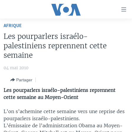
Liens
d'accessibilité
Menu
AFRIQUE
principal
À LA UNE
Les pourparlers israélo-
Retour
TV
AFRIQUE
à
palestiniens reprennent cette
la
RADIO
ÉTATS-UNIS
LE MONDE AUJOURD'HUI
semaine
navigation
AUTRES LANGUES
MONDE
VOA60 AFRIQUE
LE MONDE AUJOURD'HUI
principale
04 mai 2010
Retour
SPORT
WASHINGTON FORUM
À VOTRE AVIS
BAMBARA
à
Apprenez L'anglais
Partager
CORRESPONDANT VOA
VOTRE SANTÉ VOTRE AVENIR
FULFULDE
la
Les pourparlers israélo-palestiniens reprennent
recherche
SUIVEZ-NOUS
FOCUS SAHEL
LE MONDE AU FÉMININ
LINGALA
cette semaine au Moyen-Orient
REPORTAGES
L'AMÉRIQUE ET VOUS
SANGO
L’on s’achemine cette semaine vers une reprise des
VOUS + NOUS
DIALOGUE DES RELIGIONS
pourparlers israélo-palestiniens.
Langues
L’émissaire de l’administration Obama au Moyen-
CARNET DE SANTÉ
RM SHOW