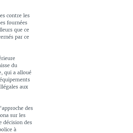
es contre les
ées fournées
leurs que ce
cernés par ce
érieure
aisse du
, qui a alloué
, équipements
illégales aux
 l'approche des
ona sur les
e décision des
police à