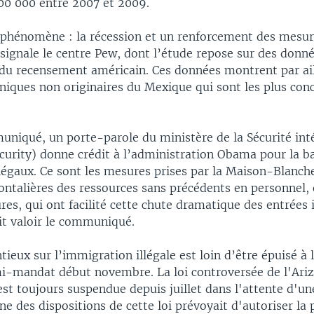
00 000 entre 2007 et 2009.
u phénomène : la récession et un renforcement des mesur
signale le centre Pew, dont l’étude repose sur des donn
 du recensement américain. Ces données montrent par ail
niques non originaires du Mexique qui sont les plus con
niqué, un porte-parole du ministère de la Sécurité int
urity) donne crédit à l’administration Obama pour la b
égaux. Ce sont les mesures prises par la Maison-Blanche
rontalières des ressources sans précédents en personnel
ures, qui ont facilité cette chute dramatique des entrées 
it valoir le communiqué.
tieux sur l’immigration illégale est loin d’être épuisé à
mi-mandat début novembre. La loi controversée de l'Ariz
st toujours suspendue depuis juillet dans l'attente d'un
ne des dispositions de cette loi prévoyait d'autoriser la 