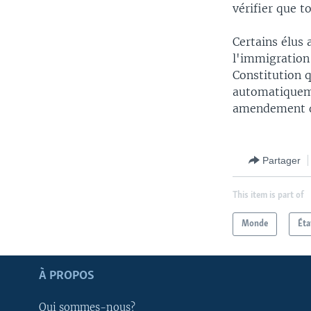
vérifier que t
Certains élus 
l'immigration 
Constitution q
automatiqueme
amendement d
Partager
This item is part of
Monde
Éta
Apprenez L'anglais
À PROPOS
SUIVEZ-NOUS
Qui sommes-nous?