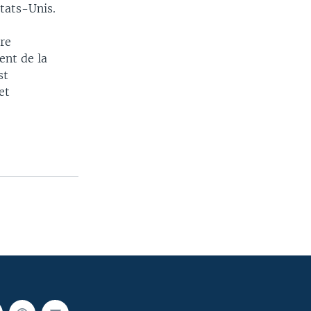
États-Unis.
tre
ent de la
st
et