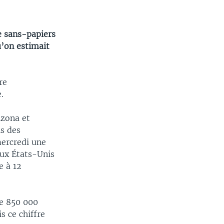
e sans-papiers
u’on estimait
re
.
izona et
ns des
mercredi une
aux États-Unis
e à 12
de 850 000
s ce chiffre