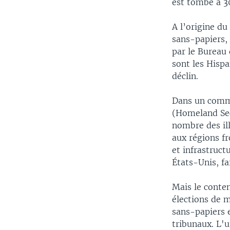
est tombé à 3
A l’origine d
sans-papiers, 
par le Bureau
sont les Hispa
déclin.
Dans un commu
(Homeland Sec
nombre des ill
aux régions f
et infrastruct
États-Unis, fa
Mais le conten
élections de 
sans-papiers e
tribunaux. L'u