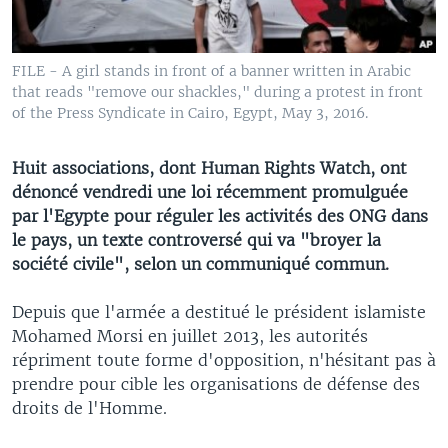
FILE - A girl stands in front of a banner written in Arabic
that reads "remove our shackles," during a protest in front
of the Press Syndicate in Cairo, Egypt, May 3, 2016.
Huit associations, dont Human Rights Watch, ont
dénoncé vendredi une loi récemment promulguée
par l'Egypte pour réguler les activités des ONG dans
le pays, un texte controversé qui va "broyer la
société civile", selon un communiqué commun.
Depuis que l'armée a destitué le président islamiste
Mohamed Morsi en juillet 2013, les autorités
répriment toute forme d'opposition, n'hésitant pas à
prendre pour cible les organisations de défense des
droits de l'Homme.