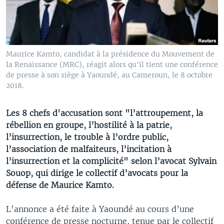
Maurice Kamto, candidat à la présidence du Mouvement de
la Renaissance (MRC), réagit alors qu'il tient une conférence
de presse à son siège à Yaoundé, au Cameroun, le 8 octobre
2018.
Les 8 chefs d'accusation sont "l’attroupement, la
rébellion en groupe, l’hostilité à la patrie,
l’insurrection, le trouble à l’ordre public,
l’association de malfaiteurs, l’incitation à
l’insurrection et la complicité" selon l’avocat Sylvain
Souop, qui dirige le collectif d’avocats pour la
défense de Maurice Kamto.
L'annonce a été faite à Yaoundé au cours d’une
conférence de presse nocturne, tenue par le collectif