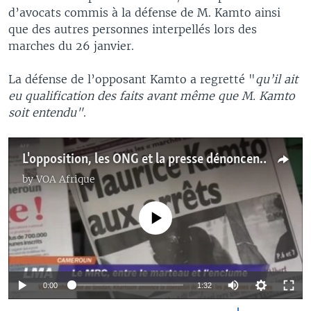
d’avocats commis à la défense de M. Kamto ainsi
que des autres personnes interpellés lors des
marches du 26 janvier.
La défense de l’opposant Kamto a regretté "
qu’il ait
eu qualification des faits avant même que M. Kamto
soit entendu"
.
L'opposition, les ONG et la presse dénoncent l'arrestation de Maurice Kamto
by
VOA Afrique
No media source currently available
0:00
1:32