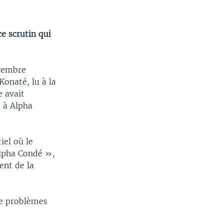
e scrutin qui
ovembre
Konaté, lu à la
e avait
o à Alpha
iel où le
Alpha Condé »,
ent de la
 de problèmes