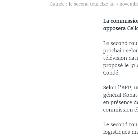
Guinée : le second tour fixé au 7 novemb
La commission
opposera Cell
Le second tour
prochain selon
télévision nat
proposé le 31 
Condé.
Selon l’AFP, u
général Konaté
en présence d
commission él
Le second tour
logistiques ma