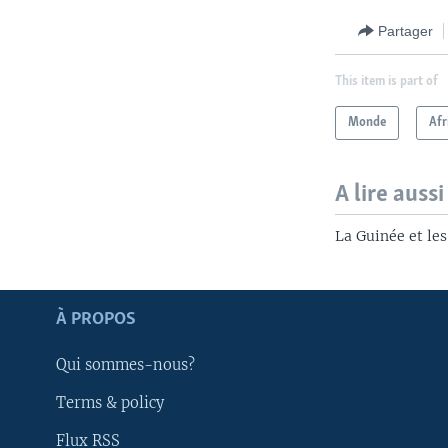
Partager
This item is part of
Monde
Afr
A lire aussi
La Guinée et les
Apprenez L'anglais
À PROPOS
SUIVEZ-NOUS
Qui sommes-nous?
Terms & policy
Flux RSS