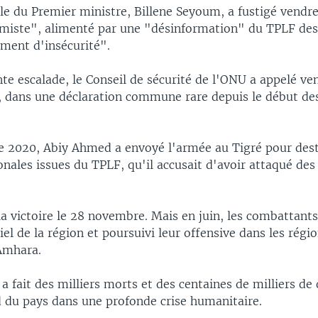
le du Premier ministre, Billene Seyoum, a fustigé vendr
rmiste", alimenté par une "désinformation" du TPLF des
iment d'insécurité".
nte escalade, le Conseil de sécurité de l'ONU a appelé ve
, dans une déclaration commune rare depuis le début des
 2020, Abiy Ahmed a envoyé l'armée au Tigré pour dest
onales issues du TPLF, qu'il accusait d'avoir attaqué des
la victoire le 28 novembre. Mais en juin, les combattant
tiel de la région et poursuivi leur offensive dans les régi
'Amhara.
i a fait des milliers morts et des centaines de milliers de
d du pays dans une profonde crise humanitaire.