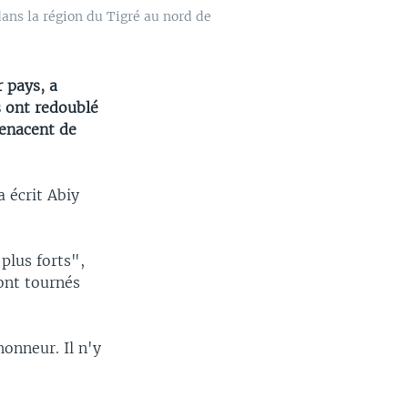
ans la région du Tigré au nord de
 pays, a
s ont redoublé
menacent de
a écrit Abiy
plus forts",
sont tournés
honneur. Il n'y