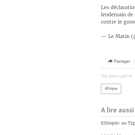
Les déclarati
lendemain de l
contre le go
— Le Matin 
Partager
This item is part of
Afrique
A lire aussi
Ethiopie: au Tig