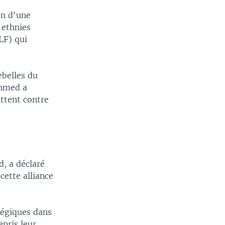
on d'une
 ethnies
LF) qui
ebelles du
Ahmed a
uttent contre
, a déclaré
cette alliance
tégiques dans
pris leur