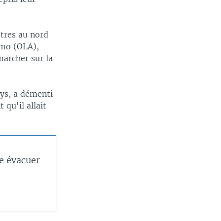
ètres au nord
romo (OLA),
archer sur la
ays, a démenti
 qu'il allait
e évacuer