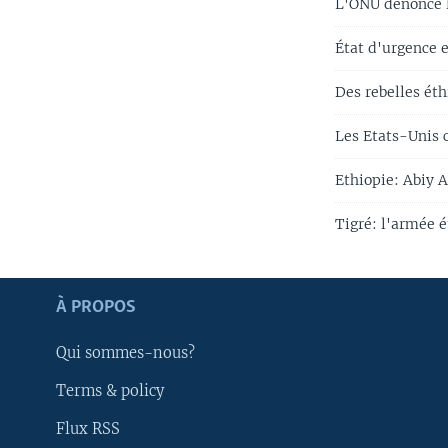
L'ONU dénonce la
État d'urgence e
Des rebelles ét
Les Etats-Unis 
Ethiopie: Abiy 
Tigré: l'armée 
Apprenez L'anglais
À PROPOS
SUIVEZ-NOUS
Qui sommes-nous?
Terms & policy
Flux RSS
Langues