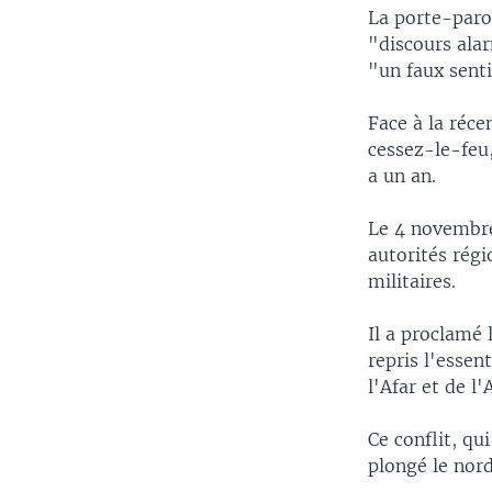
La porte-paro
"discours ala
"un faux sent
Face à la réce
cessez-le-feu
a un an.
Le 4 novembre
autorités régi
militaires.
Il a proclamé 
repris l'essen
l'Afar et de l
Ce conflit, qu
plongé le nor