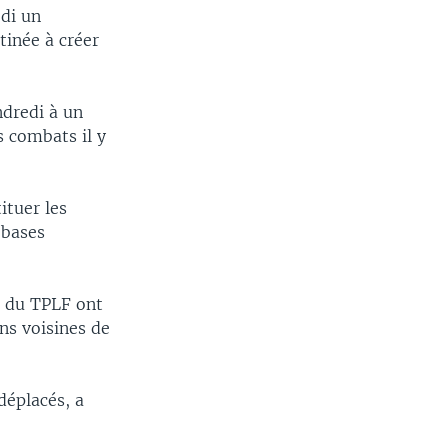
edi un
tinée à créer
ndredi à un
 combats il y
ituer les
 bases
s du TPLF ont
ons voisines de
 déplacés, a