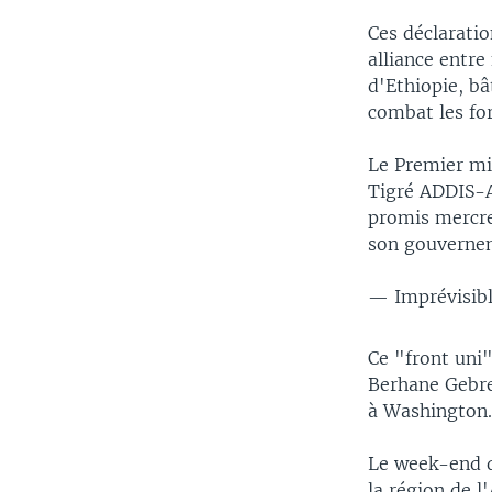
Ces déclarati
alliance entre
d'Ethiopie, bâ
combat les fo
Le Premier mi
Tigré ADDIS-A
promis mercred
son gouverne
— Imprévisib
Ce "front uni
Berhane Gebre-
à Washington
Le week-end de
la région de l