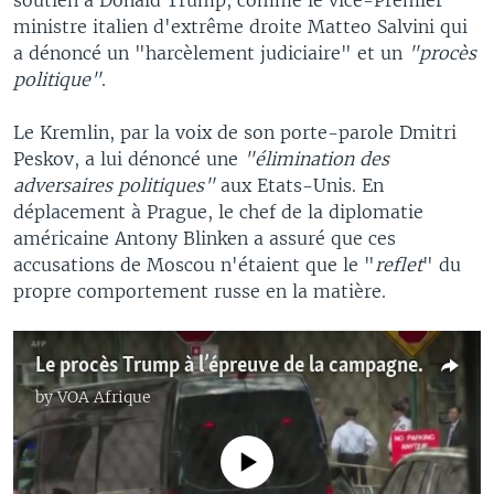
ministre italien d'extrême droite Matteo Salvini qui
a dénoncé un "harcèlement judiciaire" et un
"procès
politique"
.
Le Kremlin, par la voix de son porte-parole Dmitri
Peskov, a lui dénoncé une
"élimination des
adversaires politiques"
aux Etats-Unis. En
déplacement à Prague, le chef de la diplomatie
américaine Antony Blinken a assuré que ces
accusations de Moscou n'étaient que le "
reflet
" du
propre comportement russe en la matière.
Le procès Trump à l’épreuve de la campagne électorale
by
VOA Afrique
No media source currently available