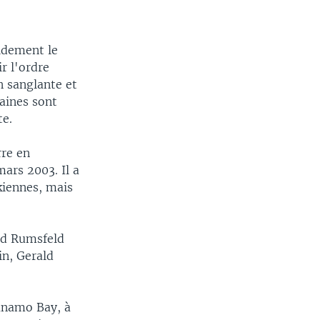
idement le
r l'ordre
n sanglante et
aines sont
te.
rre en
ars 2003. Il a
kiennes, mais
ald Rumsfeld
in, Gerald
tanamo Bay, à