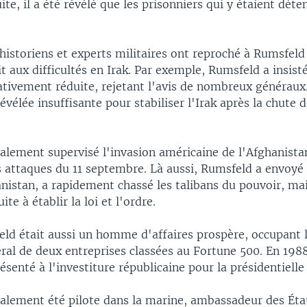
uite, il a été révélé que les prisonniers qui y étaient dét
istoriens et experts militaires ont reproché à Rumsfeld 
t aux difficultés en Irak. Par exemple, Rumsfeld a insist
ativement réduite, rejetant l'avis de nombreux généraux.
révélée insuffisante pour stabiliser l'Irak après la chute
alement supervisé l'invasion américaine de l'Afghanista
 attaques du 11 septembre. Là aussi, Rumsfeld a envoyé 
nistan, a rapidement chassé les talibans du pouvoir, mai
uite à établir la loi et l'ordre.
ld était aussi un homme d'affaires prospère, occupant 
ral de deux entreprises classées au Fortune 500. En 1988,
senté à l'investiture républicaine pour la présidentielle
alement été pilote dans la marine, ambassadeur des Éta