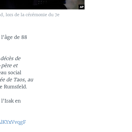
d, lors de la cérémonie du 7e
 l'âge de 88
 décès de
-père et
eau social
mée de Taos, au
e Rumsfeld.
l’Irak en
/AlKYxVvqgF