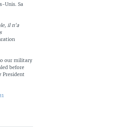
s-Unis. Sa
e, il n'a
s
aration
o our military
aled before
y President
21