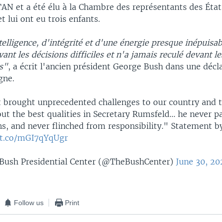
TAN et a été élu à la Chambre des représentants des État
 lui ont eu trois enfants.
ligence, d'intégrité et d'une énergie presque inépuisabl
vant les décisions difficiles et n'a jamais reculé devant le
s"
, a écrit l'ancien président George Bush dans une décl
gne.
t brought unprecedented challenges to our country and t
ut the best qualities in Secretary Rumsfeld... he never p
s, and never flinched from responsibility." Statement b
/t.co/mGI7qYqUgr
Bush Presidential Center (@TheBushCenter)
June 30, 20
Follow us
Print