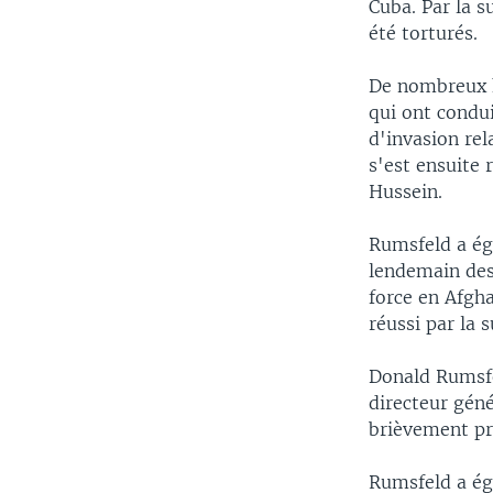
Cuba. Par la s
été torturés.
De nombreux h
qui ont condui
d'invasion rel
s'est ensuite 
Hussein.
Rumsfeld a ég
lendemain des
force en Afgha
réussi par la s
Donald Rumsfe
directeur géné
brièvement pré
Rumsfeld a ég