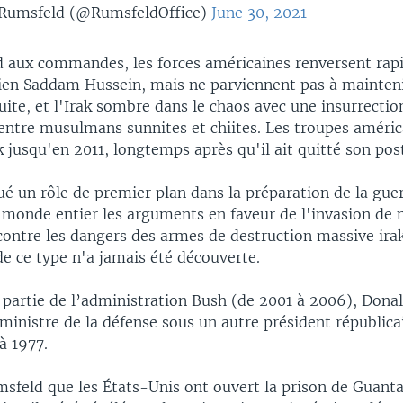
Rumsfeld (@RumsfeldOffice)
June 30, 2021
 aux commandes, les forces américaines renversent rap
kien Saddam Hussein, mais ne parviennent pas à mainteni
suite, et l'Irak sombre dans le chaos avec une insurrectio
 entre musulmans sunnites et chiites. Les troupes améric
k jusqu'en 2011, longtemps après qu'il ait quitté son pos
é un rôle de premier plan dans la préparation de la gue
 monde entier les arguments en faveur de l'invasion de m
contre les dangers des armes de destruction massive ira
e ce type n'a jamais été découverte.
e partie de l’administration Bush (de 2001 à 2006), Don
 ministre de la défense sous un autre président républica
à 1977.
msfeld que les États-Unis ont ouvert la prison de Guan