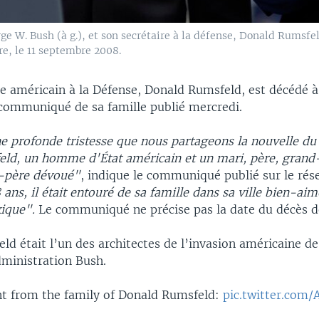
e W. Bush (à g.), et son secrétaire à la défense, Donald Rumsfel
re, le 11 septembre 2008.
e américain à la Défense, Donald Rumsfeld, est décédé à
 communiqué de sa famille publié mercredi.
ne profonde tristesse que nous partageons la nouvelle du
ld, un homme d'État américain et un mari, père, grand
d-père dévoué"
, indique le communiqué publié sur le rés
 ans, il était entouré de sa famille dans sa ville bien-ai
ique".
Le communiqué ne précise pas la date du décès d
d était l’un des architectes de l’invasion américaine de 
dministration Bush.
t from the family of Donald Rumsfeld:
pic.twitter.com