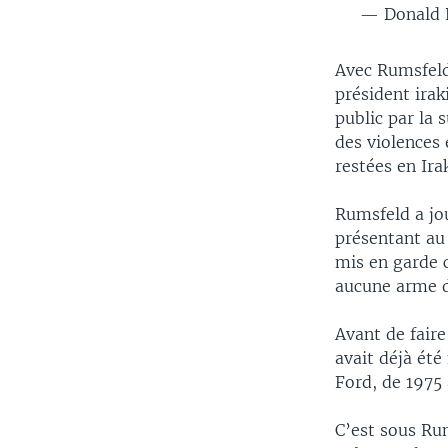
— Donald 
Avec Rumsfeld
président ira
public par la 
des violences
restées en Ira
Rumsfeld a jou
présentant au
mis en garde 
aucune arme d
Avant de fair
avait déjà été
Ford, de 1975 
C’est sous Ru