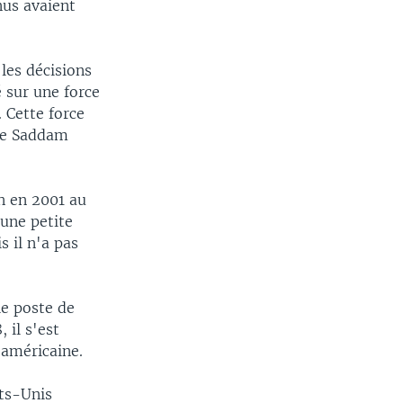
enus avaient
les décisions
é sur une force
 Cette force
 de Saddam
n en 2001 au
une petite
s il n'a pas
le poste de
 il s'est
 américaine.
ts-Unis