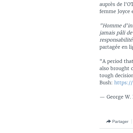
auprès de l'O
femme Joyce et
"Homme d'intel
jamais pâli de
responsabilité
partagée en li
"A period tha
also brought o
tough decision
Bush:
https:/
— George W. 
Partager