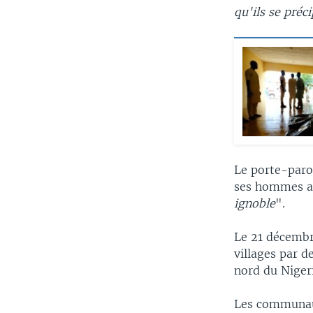
qu'ils se préc
Le porte-paro
ses hommes al
ignoble
".
Le 21 décembr
villages par d
nord du Nigeri
Les communaut