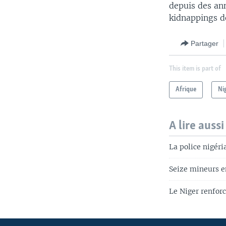
depuis des ann
kidnappings d
Partager
This item is part of
Afrique
Ni
A lire aussi
La police nigéri
Seize mineurs e
Le Niger renforc
Apprenez L'anglais