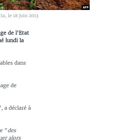
a, le 18 juin 2013
ge de l'Etat
é lundi la
lables dans
lage de
", a déclaré à
e "
des
uer alors