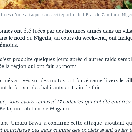
times d'une attaque dans cettepartie de l'Etat de Zamfara, Nigeri
onnes ont été tuées par des hommes armés dans un villa
ns le nord du Nigeria, au cours du week-end, ont indiqu
témoins.
s'est produite quelques jours après d'autres raids semb
de la région qui ont fait 25 morts.
més arrivés sur des motos ont foncé samedi vers le vil
t le feu sur des habitants en train de fuir.
que, nous avons ramassé 17 cadavres qui ont été enterrés
Bello, un habitant de Magami.
tant, Umaru Bawa, a confirmé cette attaque, ajoutant qu
nt pourchassé des gens comme des poulets avant de les t