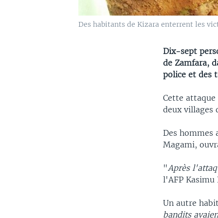
Des habitants de Kizara enterrent les vic
Dix-sept pers
de Zamfara, da
police et des 
Cette attaque 
deux villages 
Des hommes ar
Magami, ouvran
"
Après l'atta
l'AFP Kasimu 
Un autre habi
bandits avaie