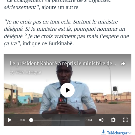
sérieusement",
ajoute un autre.
"Je ne crois pas en tout cela. Surtout le ministre
délégué. Si le ministre est là, pourquoi nommer un
délégué ? Je ne crois vraiment pas mais j’espère que
ça ira",
indique ce Burkinabè.
Le président Kaboré a repris le ministère de la Défense: réactions des Burkinabè
by
VOA Afrique
No media source currently available
0:00
3:04
Télécharger