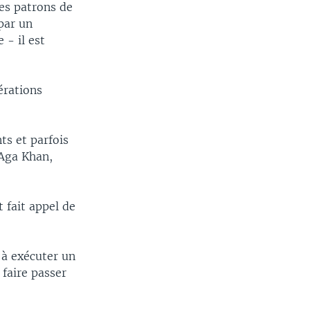
les patrons de
par un
- il est
érations
ts et parfois
'Aga Khan,
 fait appel de
 à exécuter un
 faire passer