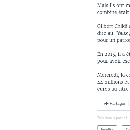
Mais ils ont m
combine était 
Gilbert Chikli
dite au
"faux 
pour un patron
En 2015, il a 
pour avoir esc
Mercredi, la 
44 millions et
euros au titre 
Partager
This item is part of