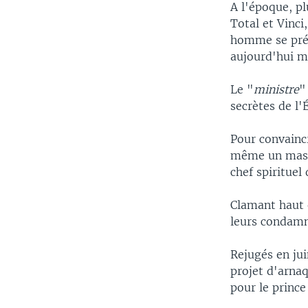
A l'époque, pl
Total et Vinc
homme se prés
aujourd'hui mi
Le "
ministre
"
secrètes de l
Pour convaincr
même un masqu
chef spirituel
Clamant haut e
leurs condamn
Rejugés en ju
projet d'arnaq
pour le prince