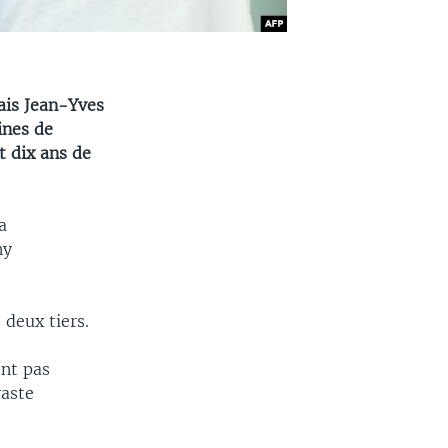
ais Jean-Yves
ines de
t dix ans de
a
ny
 deux tiers.
ent pas
vaste