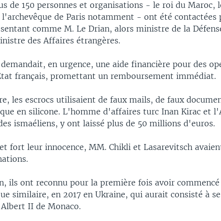
us de 150 personnes et organisations - le roi du Maroc, 
i, l'archevêque de Paris notamment - ont été contactées 
entant comme M. Le Drian, alors ministre de la Défense 
nistre des Affaires étrangères.
 demandait, en urgence, une aide financière pour des op
'État français, promettant un remboursement immédiat.
e, les escrocs utilisaient de faux mails, de faux documen
e en silicone. L'homme d'affaires turc Inan Kirac et l
 des ismaéliens, y ont laissé plus de 50 millions d'euros.
t fort leur innocence, MM. Chikli et Lasarevitsch avaient
ations.
in, ils ont reconnu pour la première fois avoir commencé
ue similaire, en 2017 en Ukraine, qui aurait consisté à se
 Albert II de Monaco.