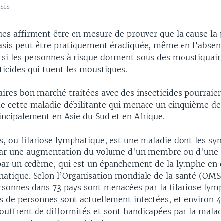
sis
ues affirment être en mesure de prouver que la cause la 
iasis peut être pratiquement éradiquée, même en l’absen
si les personnes à risque dorment sous des moustiquaire
ticides qui tuent les moustiques.
res bon marché traitées avec des insecticides pourraient
 de cette maladie débilitante qui menace un cinquième de
incipalement en Asie du Sud et en Afrique.
is, ou filariose lymphatique, est une maladie dont les s
ar une augmentation du volume d'un membre ou d'une 
par un œdème, qui est un épanchement de la lymphe en 
atique. Selon l’Organisation mondiale de la santé (OMS)
rsonnes dans 73 pays sont menacées par la filariose lym
s de personnes sont actuellement infectées, et environ 4
souffrent de difformités et sont handicapées par la malad