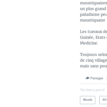
moustiquaires
un plus grand 
paludisme peu
moustiquaire
Les travaux d
Guinée, Etats-
Medicine.
Toujours selo
de cinq villa
mais sans pou
Partager
This item is part of
Monde
Afr