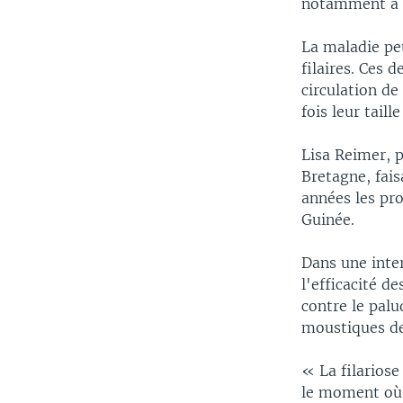
notamment à tr
La maladie peu
filaires. Ces 
circulation de
fois leur taill
Lisa Reimer, 
Bretagne, fais
années les pr
Guinée.
Dans une inter
l'efficacité d
contre le palu
moustiques de
« La filariose
le moment où l