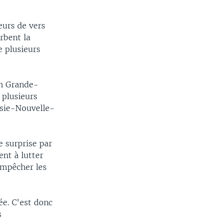
eurs de vers
rbent la
e plusieurs
en Grande-
 plusieurs
asie-Nouvelle-
e surprise par
ent à lutter
empêcher les
ée. C'est donc
s