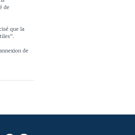
ns
é de
isé que la
tiles".
'annexion de