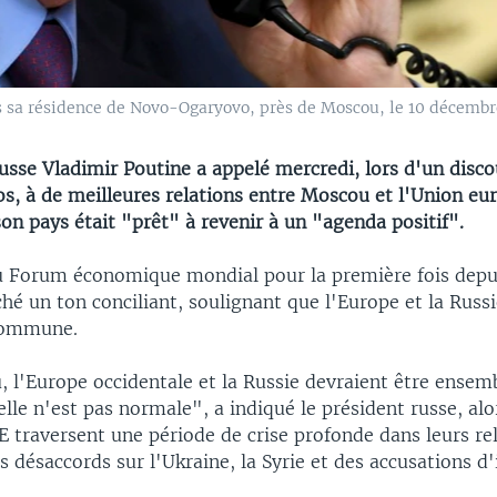
s sa résidence de Novo-Ogaryovo, près de Moscou, le 10 décembr
usse Vladimir Poutine a appelé mercredi, lors d'un disco
s, à de meilleures relations entre Moscou et l'Union eu
on pays était "prêt" à revenir à un "agenda positif".
u Forum économique mondial pour la première fois depu
ché un ton conciliant, soulignant que l'Europe et la Russ
 commune.
 l'Europe occidentale et la Russie devraient être ensem
elle n'est pas normale", a indiqué le président russe, al
 traversent une période de crise profonde dans leurs re
désaccords sur l'Ukraine, la Syrie et des accusations d'