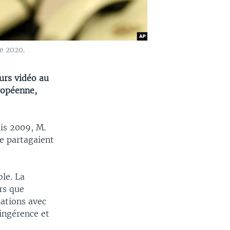
e 2020.
urs vidéo au
ropéenne,
is 2009, M.
ie partagaient
ble. La
ors que
lations avec
ingérence et