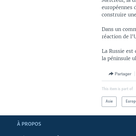
Mercredi, la d
européennes da
construire un
Dans un commu
réaction de l'
La Russie est
la péninsule 
Partager
This item is part of
Asie
Europ
Apprenez L'anglais
À PROPOS
SUIVEZ-NOUS