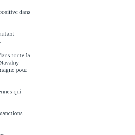
positive dans
autant
.
dans toute la
 Navalny
emagne pour
ennes qui
 sanctions