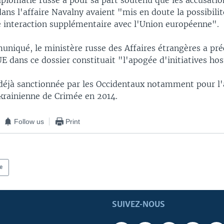
iplomatie russe a pour sa part soutenu que les accusatio
ns l'affaire Navalny avaient "mis en doute la possibilit
e interaction supplémentaire avec l'Union européenne".
niqué, le ministère russe des Affaires étrangères a préc
UE dans ce dossier constituait "l'apogée d'initiatives hos
 déjà sanctionnée par les Occidentaux notamment pour l
ukrainienne de Crimée en 2014.
Follow us
Print
e
SUIVEZ-NOUS