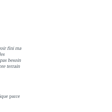
oir fini ma
des
 pas besoin
pre terrain
rique parce