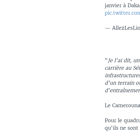
janvier à Daka
pic.twitter.c
— AllezLesLi
"
Je l'ai dit, 
carrière au Sé
infrastructure
d'un terrain o
d'entraînemen
Le Camerounai
Pour le quadru
qu'ils ne son