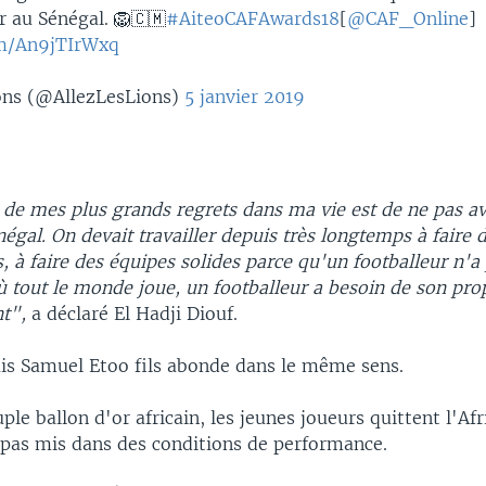
r au Sénégal. 🦁🇨🇲
#AiteoCAFAwards18
[
@CAF_Online
]
om/An9jTIrWxq
ons (@AllezLesLions)
5 janvier 2019
un de mes plus grands regrets dans ma vie est de ne pas av
négal. On devait travailler depuis très longtemps à faire 
s, à faire des équipes solides parce qu'un footballeur n'a
ù tout le monde joue, un footballeur a besoin de son pro
t",
a déclaré El Hadji Diouf​.
s Samuel Etoo fils abonde dans le même sens.
ple ballon d'or africain, les jeunes joueurs quittent l'Af
t pas mis dans des conditions de performance.