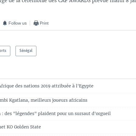
rge de la cérémonie des CAF AWARDS prévue mardi 8 jan
Follow us
Print
orts
Sénégal
frique des nations 2019 attribuée à l'Egypte
mbi Kgatlana, meilleurs joueurs africains
n : des "légendes" plaident pour un sursaut d'orgueil
et KO Golden State