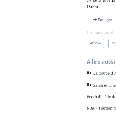
Ce sera en ma
Dakar.
Partager
This item is part of
Afrique
Sp
A lire aussi
La Coupe d'A
Salah et The
Football africai
NBA - Harden m