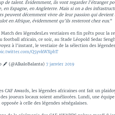
 de talent. Évidemment, ils vont regarder l'étranger pou
e, en Espagne, en Angleterre. Mais si on a des infrastructu
urs peuvent décemment vivre de leur passion qui devien
ulot en Afrique, évidemment qu'ils resteront chez eux
."
 Match des légendesLes vestiaires en fin prêts pour la r
u football africain, ce soir, au Stade Léopold Sedar Seng
oyez à l'instant, le vestiaire de la sélection des légendes
pic.twitter.com/Q5yvkWXphT
o 🖋 (@AlkaloBalanta)
7 janvier 2019
es CAF Awards, les légendes africaines ont fait un plaid
 des joueurs locaux soient améliorées. Lundi, une équip
a opposée à celle des légendes sénégalaises.