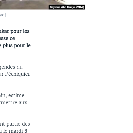
ye)
akar pour les
esse ce
e plus pour le
égendes du
ur l'échiquier
ain, estime
ermettre aux
nt partie des
u le mardi 8