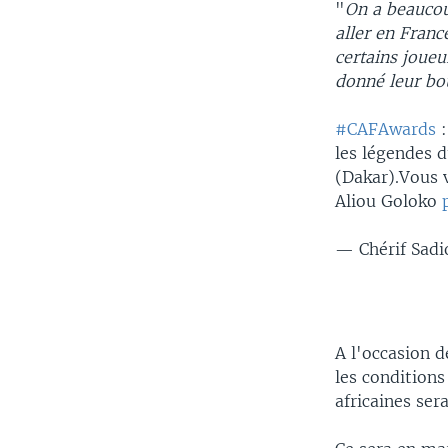
"
On a beaucoup
aller en Franc
certains joue
donné leur bo
#CAFAwards
:
les légendes d
(Dakar).Vous v
Aliou Goloko
— Chérif Sadi
A l'occasion d
les conditions
africaines ser