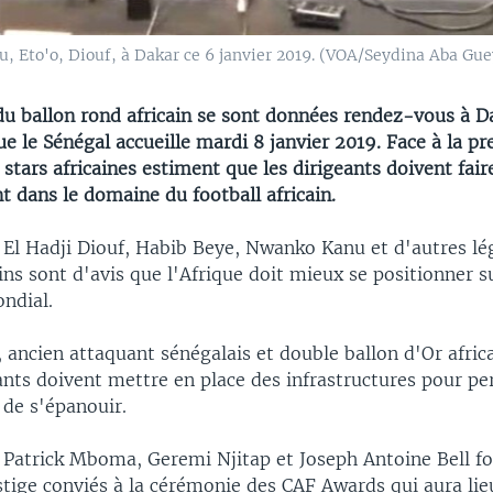
u, Eto'o, Diouf, à Dakar ce 6 janvier 2019. (VOA/Seydina Aba Gue
du ballon rond africain se sont données rendez-vous à D
 le Sénégal accueille mardi 8 janvier 2019. Face à la pr
stars africaines estiment que les dirigeants doivent fair
 dans le domaine du football africain.
 El Hadji Diouf, Habib Beye, Nwanko Kanu et d'autres l
ains sont d'avis que l'Afrique doit mieux se positionner s
ndial.
, ancien attaquant sénégalais et double ballon d'Or afric
ants doivent mettre en place des infrastructures pour p
 de s'épanouir.
 Patrick Mboma, Geremi Njitap et Joseph Antoine Bell fo
stige conviés à la cérémonie des CAF Awards qui aura lie