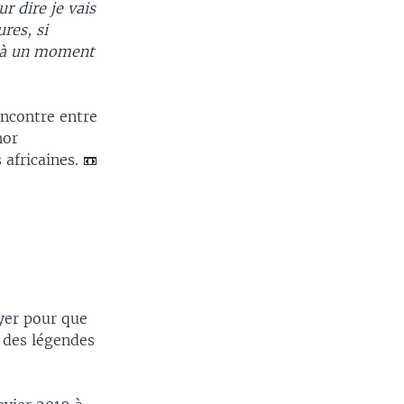
r dire je vais
res, si
t à un moment
encontre entre
hor
 africaines. 📼
oyer pour que
e des légendes