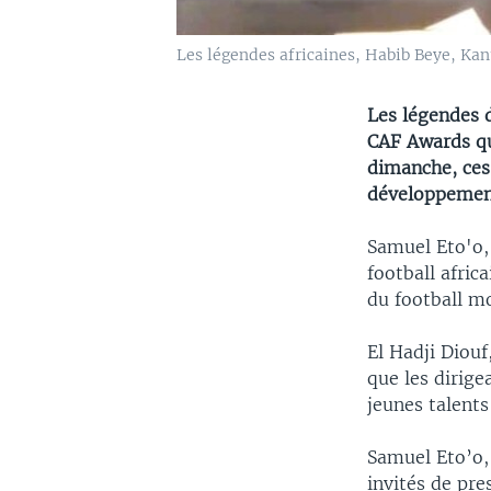
Les légendes africaines, Habib Beye, Kan
Les légendes 
CAF Awards que
dimanche, ces 
développement
Samuel Eto'o,
football afric
du football mo
El Hadji Diouf
que les dirige
jeunes talents
Samuel Eto’o,
invités de pre