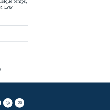
quelque temps,
la CPJP.
s