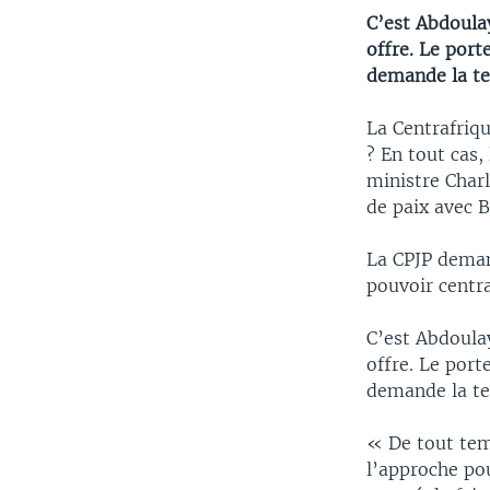
C’est Abdoulay
offre. Le port
demande la te
La Centrafriqu
? En tout cas,
ministre Charl
de paix avec 
La CPJP demand
pouvoir centra
C’est Abdoulay
offre. Le port
demande la te
« De tout tem
l’approche pou