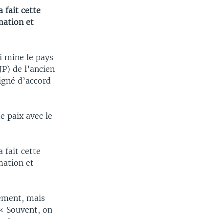
 fait cette
mation et
i mine le pays
JP) de l’ancien
signé d’accord
e paix avec le
 fait cette
mation et
nement, mais
 « Souvent, on