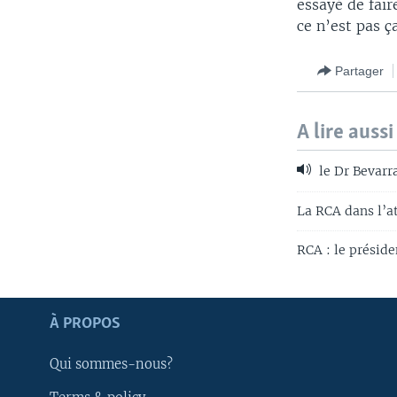
essayé de fair
ce n’est pas ç
Partager
A lire aussi
le Dr Bevarra
La RCA dans l’a
RCA : le préside
Apprenez L'anglais
À PROPOS
SUIVEZ-NOUS
Qui sommes-nous?