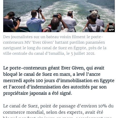
Des journalistes sur un bateau voisin filment le porte-
conteneurs MV 'Ever Given' battant pavillon panaméen
naviguant le long du canal de Suez en Égypte, près de la
ville centrale du canal d'Ismaïlia, le 5 juillet 2021.
Le porte-conteneurs géant Ever Given, qui avait
bloqué le canal de Suez en mars, a levé l'ancre
mercredi après 100 jours d'immobilisation en Egypte
et l'accord d'indemnisation des autorités par son
propriétaire japonais a été signé.
Le canal de Suez, point de passage d'environ 10% du
commerce mondial, selon des experts, avait été