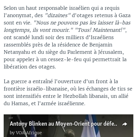
Selon un haut responsable israélien qui a requis
l'anonymat, des
"dizaines"
d'otages retenus à Gaza
sont en vie.
"Nous ne pouvons pas les laisser là-bas
longtemps, ils vont mourir." "Tous! Maintenant!"
,
ont scandé lundi soir des milliers d'Israéliens
rassemblés près de la résidence de Benjamin
Netanyahu et du siège du Parlement à Jérusalem,
pour appeler à un cessez-le-feu qui permettrait la
libération des otages.
La guerre a entraîné l'ouverture d'un front à la
frontière israélo-libanaise, où les échanges de tirs se
sont intensifiés entre le Hezbollah libanais, un allié
du Hamas, et l'armée israélienne.
Antony Blinken au Moyen-Orient pour défendre le plan de cessez-le-feu dans la bande de Gaza
by
VOA Afrique