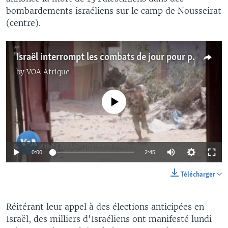
bombardements israéliens sur le camp de Nousseirat
(centre).
Israël interrompt les combats de jour pour permettre le passage de l'aide à Gaza
by
VOA Afrique
No media source currently available
0:00
2:45
Télécharger
Réitérant leur appel à des élections anticipées en
Israël, des milliers d'Israéliens ont manifesté lundi