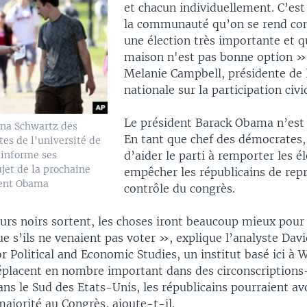
et chacun individuellement. C’est
la communauté qu’on se rend co
une élection très importante et qu
maison n'est pas bonne option »
Melanie Campbell, présidente de l
nationale sur la participation civi
Le président Barack Obama n’est 
nna Schwartz des
En tant que chef des démocrates, 
es de l'université de
 informe ses
d’aider le parti à remporter les é
jet de la prochaine
empêcher les républicains de repr
dent Obama
contrôle du congrès.
eurs noirs sortent, les choses iront beaucoup mieux pour 
 s’ils ne venaient pas voter », explique l’analyste Davi
or Political and Economic Studies, un institut basé ici à 
déplacent en nombre important dans des circonscriptions-
s le Sud des Etats-Unis, les républicains pourraient av
ajorité au Congrès, ajoute-t-il.