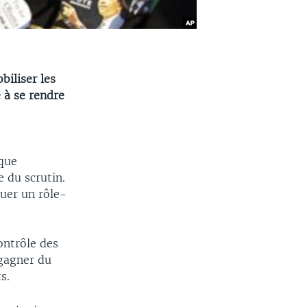
biliser les
 à se rendre
ique
 du scrutin.
uer un rôle-
ontrôle des
 gagner du
s.