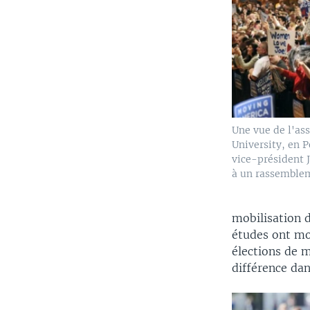
Une vue de l'ass
University, en P
vice-président J
à un rassemblem
mobilisation d
études ont mo
élections de m
différence dan