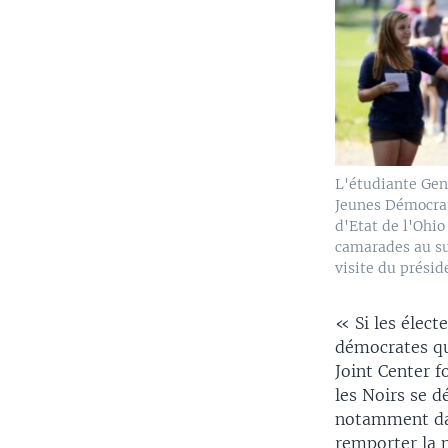
L'étudiante Ge
Jeunes Démocrat
d'Etat de l'Ohio
camarades au su
visite du prési
« Si les élect
démocrates que
Joint Center f
les Noirs se 
notamment dan
remporter la m