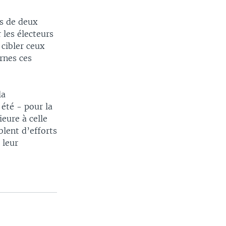
s de deux
 les électeurs
 cibler ceux
rnes ces
la
 été - pour la
eure à celle
blent d’efforts
 leur