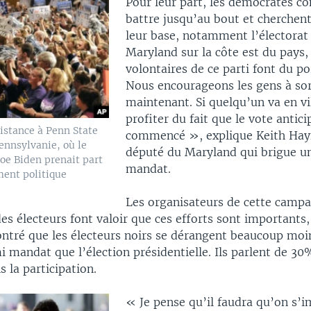
Pour leur part, les démocrates c
battre jusqu’au bout et cherchent
leur base, notamment l’électorat 
Maryland sur la côte est du pays,
volontaires de ce parti font du po
Nous encourageons les gens à sort
maintenant. Si quelqu’un va en vil
profiter du fait que le vote antici
istance à Penn State
commencé », explique Keith Hay
ennsylvanie, où le
député du Maryland qui brigue u
oe Biden prenait part
mandat.
ent politique
Les organisateurs de cette camp
es électeurs font valoir que ces efforts sont importants,
ntré que les électeurs noirs se dérangent beaucoup moi
i mandat que l’élection présidentielle. Ils parlent de 30
s la participation.
« Je pense qu’il faudra qu’on s’i