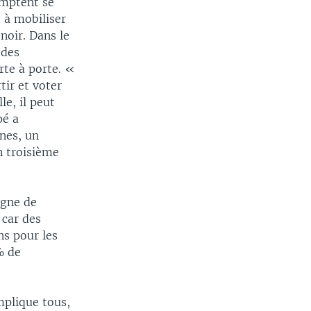
omptent se
 à mobiliser
noir. Dans le
 des
rte à porte. «
ir et voter
le, il peut
pé a
nes, un
n troisième
agne de
 car des
ns pour les
% de
mplique tous,