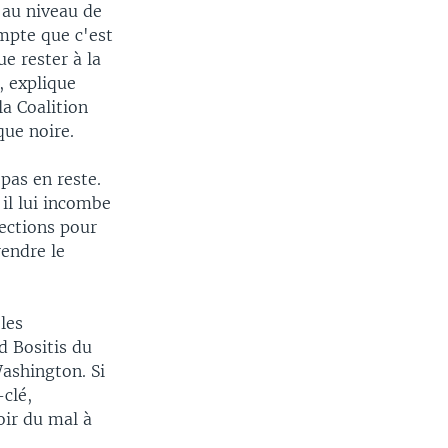
 au niveau de
mpte que c'est
e rester à la
, explique
a Coalition
que noire.
pas en reste.
il lui incombe
lections pour
endre le
les
d Bositis du
Washington. Si
clé,
oir du mal à