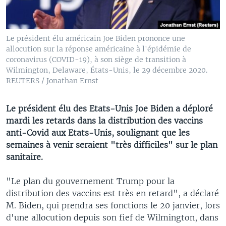
Le président élu américain Joe Biden prononce une
allocution sur la réponse américaine à l'épidémie de
coronavirus (COVID-19), à son siège de transition à
Wilmington, Delaware, États-Unis, le 29 décembre 2020.
REUTERS / Jonathan Ernst
Le président élu des Etats-Unis Joe Biden a déploré
mardi les retards dans la distribution des vaccins
anti-Covid aux Etats-Unis, soulignant que les
semaines à venir seraient "très difficiles" sur le plan
sanitaire.
"Le plan du gouvernement Trump pour la
distribution des vaccins est très en retard", a déclaré
M. Biden, qui prendra ses fonctions le 20 janvier, lors
d'une allocution depuis son fief de Wilmington, dans