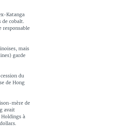
'ex-Katanga
 de cobalt.
ce responsable
inoises, mais
mines) garde
 cession du
rse de Hong
aison-mère de
g avait
 Holdings à
dollars.