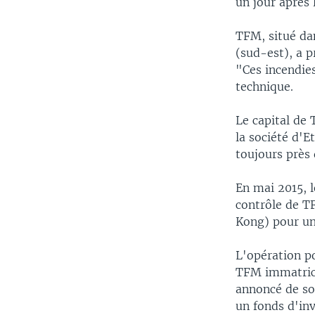
un jour après
TFM, situé da
(sud-est), a p
"Ces incendies
technique.
Le capital de 
la société d'E
toujours près 
En mai 2015, 
contrôle de T
Kong) pour un
L'opération p
TFM immatricu
annoncé de so
un fonds d'inv