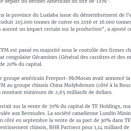
 le départ du dernier Américain du site de TFM".
ns la province du Lualaba issue du démembrement de l
roduit 215.000 tonnes de cuivre en 2016 et 16.000 tonnes
 auront un impact certain sur la production", a ajouté 
TFM est passé en majorité sous le contrôle des firmes ch
tat congolaise Gécamines (Général des carrières et des 
de 20% du capital.
le groupe américain Freeport-McMoran avait annoncé la
FM au groupe chinois China Molybdenum (côté à la Bou
 montant minimum de 2,65 milliards de dollars.
ortait sur la vente de 70% du capital de TF Holdings, m
lée aux Bermudes. La société canadienne Lundin Minin
n côté en septembre la vente de sa part de 30% dans TF
estissement chinois, BHR Partners pour 1,14 milliard de 