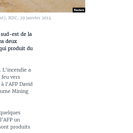
t), RDC, 29 janvier 2013.
 sud-est de la
ns deux
qui produit du
 L'incendie a
 feu vers
 à l'AFP David
urume Mining
 quelques
 l'AFP un
sont produits