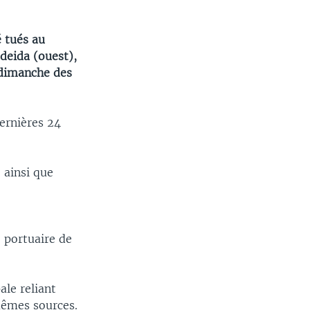
 tués au
deida (ouest),
 dimanche des
dernières 24
 ainsi que
 portuaire de
ale reliant
mêmes sources.