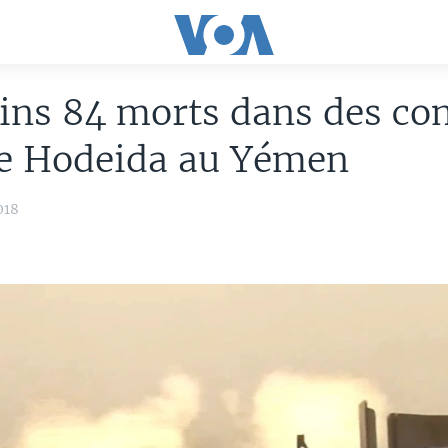
ins 84 morts dans des co
de Hodeida au Yémen
018