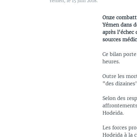
Yémen, le 15 juin 2018.
Onze combatta
Yémen dans de
après l'échec
sources médica
Ce bilan porte
heures.
Outre les mor
"des dizaines
Selon des res
affrontements 
Hodeida.
Les forces pro
Hodeida à la c