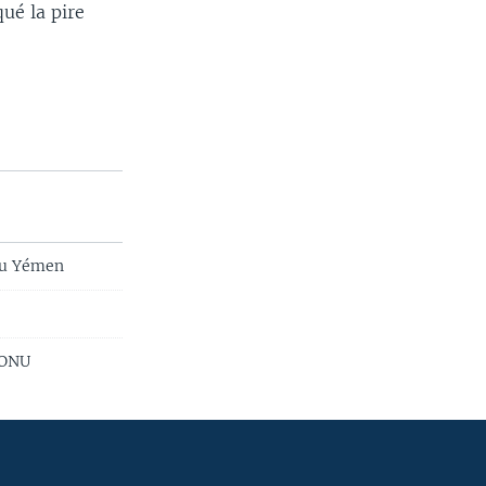
qué la pire
 au Yémen
'ONU