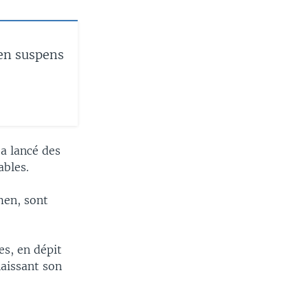
 en suspens
a lancé des
ables.
men, sont
es, en dépit
naissant son