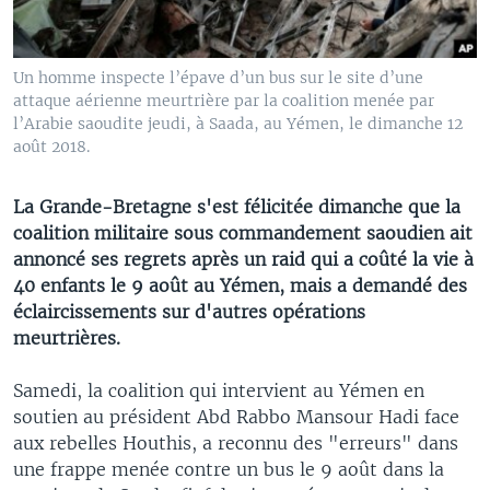
Un homme inspecte l’épave d’un bus sur le site d’une
attaque aérienne meurtrière par la coalition menée par
l’Arabie saoudite jeudi, à Saada, au Yémen, le dimanche 12
août 2018.
La Grande-Bretagne s'est félicitée dimanche que la
coalition militaire sous commandement saoudien ait
annoncé ses regrets après un raid qui a coûté la vie à
40 enfants le 9 août au Yémen, mais a demandé des
éclaircissements sur d'autres opérations
meurtrières.
Samedi, la coalition qui intervient au Yémen en
soutien au président Abd Rabbo Mansour Hadi face
aux rebelles Houthis, a reconnu des "erreurs" dans
une frappe menée contre un bus le 9 août dans la