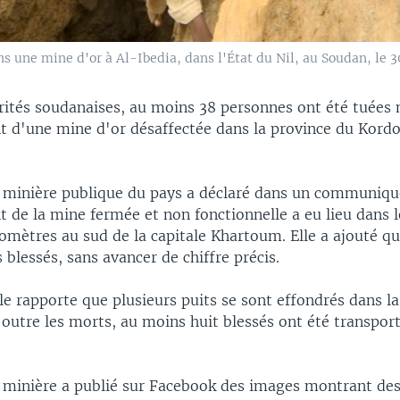
s une mine d'or à Al-Ibedia, dans l'État du Nil, au Soudan, le 30
orités soudanaises, au moins 38 personnes ont été tuées 
t d'une mine d'or désaffectée dans la province du Kord
minière publique du pays a déclaré dans un communiqu
 de la mine fermée et non fonctionnelle a eu lieu dans l
lomètres au sud de la capitale Khartoum. Elle a ajouté qu'
blessés, sans avancer de chiffre précis.
le rapporte que plusieurs puits se sont effondrés dans l
'outre les morts, au moins huit blessés ont été transpor
minière a publié sur Facebook des images montrant des 