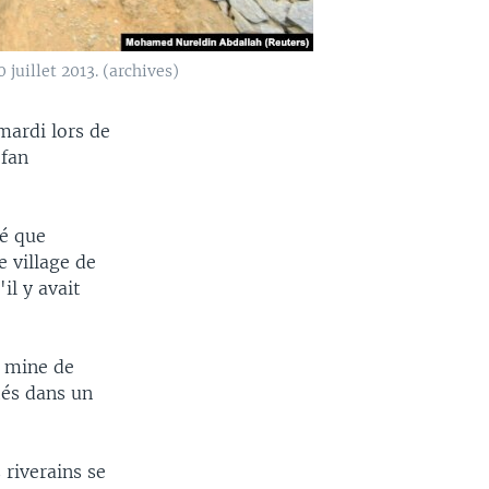
 juillet 2013. (archives)
mardi lors de
ofan
é que
e village de
il y avait
a mine de
tés dans un
riverains se