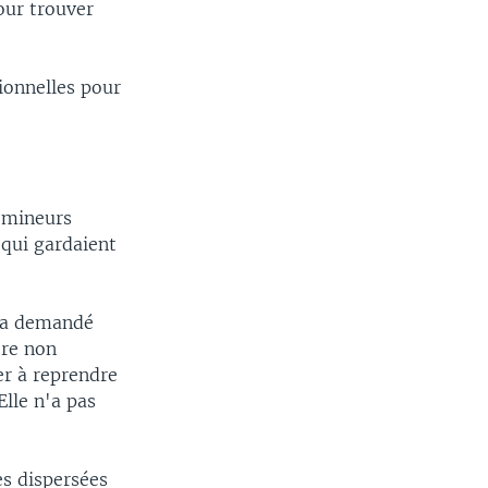
our trouver
ionnelles pour
s mineurs
 qui gardaient
y a demandé
ère non
er à reprendre
Elle n'a pas
s dispersées