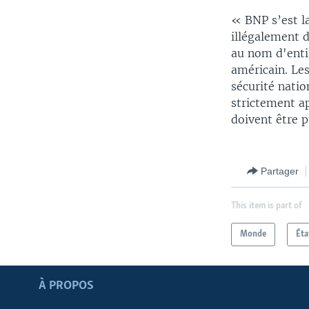
« BNP s’est l
illégalement d
au nom d'entit
américain. Les
sécurité natio
strictement ap
doivent être p
Partager
This item is part of
Monde
Éta
Apprenez L'anglais
À PROPOS