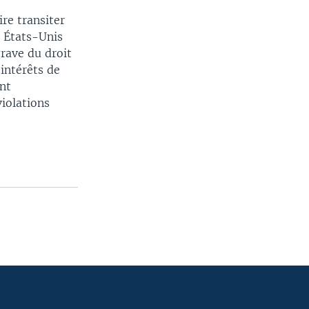
re transiter
s États-Unis
rave du droit
 intérêts de
ont
violations