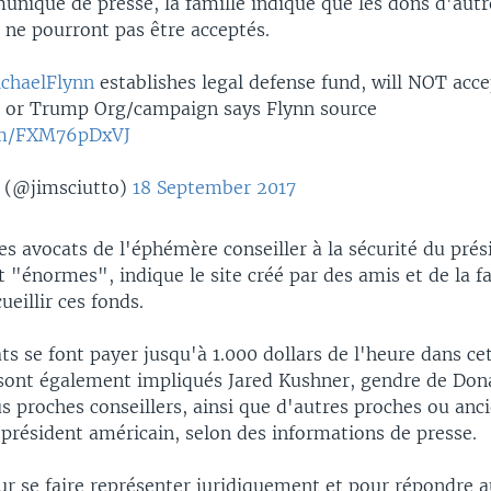
niqué de presse, la famille indique que les dons d'autr
 ne pourront pas être acceptés.
chaelFlynn
establishes legal defense fund, will NOT acc
 or Trump Org/campaign says Flynn source
com/FXM76pDxVJ
 (@jimsciutto)
18 September 2017
es avocats de l'éphémère conseiller à la sécurité du prés
 "énormes", indique le site créé par des amis et de la f
ueillir ces fonds.
ts se font payer jusqu'à 1.000 dollars de l'heure dans cet
 sont également impliqués Jared Kushner, gendre de Do
us proches conseillers, ainsi que d'autres proches ou anc
 président américain, selon des informations de presse.
ur se faire représenter juridiquement et pour répondre a