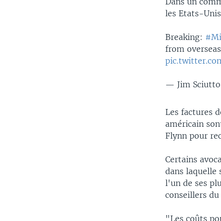
Dans un commu
les Etats-Unis
Breaking:
#Mi
from overseas
pic.twitter.
— Jim Sciutto
Les factures d
américain sont
Flynn pour rec
Certains avoca
dans laquelle
l'un de ses pl
conseillers du
"Les coûts po