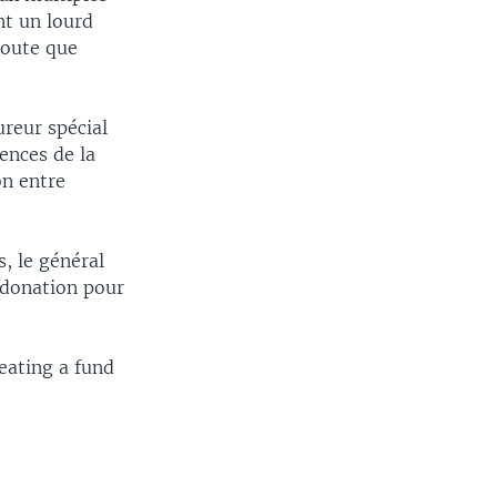
nt un lourd
ajoute que
ureur spécial
ences de la
on entre
s, le général
 donation pour
reating a fund