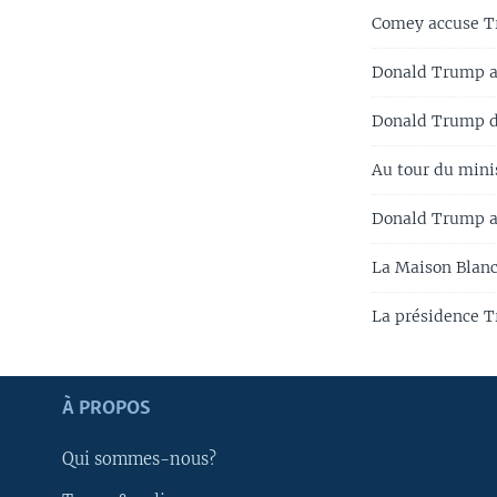
Comey accuse T
Donald Trump af
Donald Trump dé
Au tour du minis
Donald Trump ac
La Maison Blanch
La présidence T
Apprenez L'anglais
À PROPOS
SUIVEZ-NOUS
Qui sommes-nous?