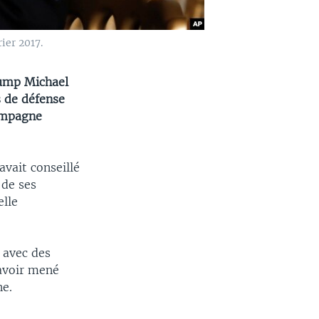
ier 2017.
rump Michael
s de défense
campagne
avait conseillé
 de ses
elle
 avec des
avoir mené
ne.