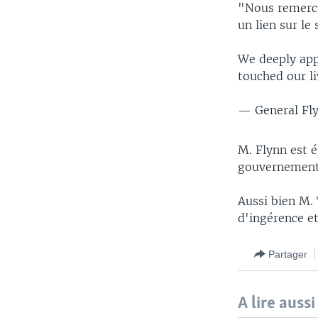
"Nous remerci
un lien sur le 
We deeply app
touched our l
— General Fl
M. Flynn est 
gouvernement 
Aussi bien M.
d'ingérence et
Partager
A lire aussi