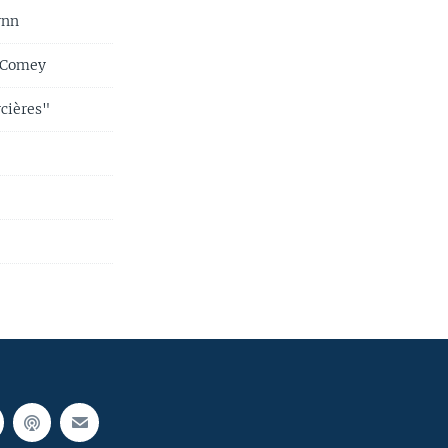
ynn
c Comey
cières"