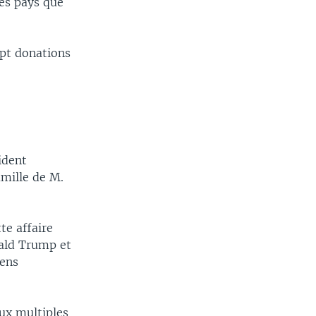
es pays que
ept donations
ident
amille de M.
te affaire
nald Trump et
iens
ux multiples