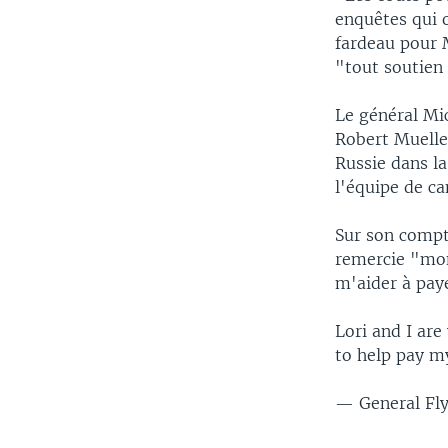
enquêtes qui o
fardeau pour 
"tout soutien
Le général Mic
Robert Muelle
Russie dans la
l'équipe de c
Sur son compte
remercie "mon
m'aider à paye
Lori and I are
to help pay my
— General Fl