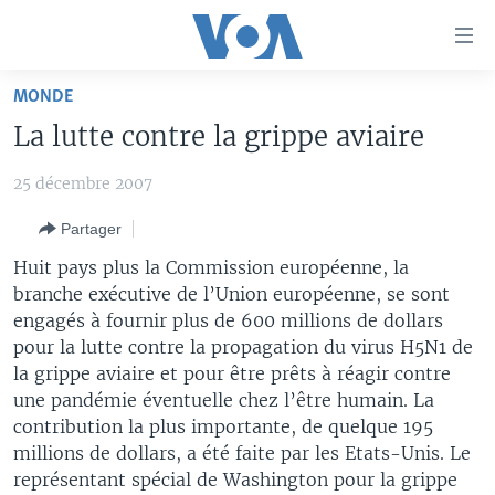
Liens
d'accessibilité
Menu
MONDE
principal
À LA UNE
La lutte contre la grippe aviaire
Retour
TV
AFRIQUE
à
25 décembre 2007
la
RADIO
ÉTATS-UNIS
LE MONDE AUJOURD'HUI
navigation
Partager
AUTRES LANGUES
MONDE
VOA60 AFRIQUE
LE MONDE AUJOURD'HUI
principale
Huit pays plus la Commission européenne, la
Retour
SPORT
WASHINGTON FORUM
À VOTRE AVIS
BAMBARA
branche exécutive de l’Union européenne, se sont
à
Apprenez L'anglais
CORRESPONDANT VOA
VOTRE SANTÉ VOTRE AVENIR
FULFULDE
engagés à fournir plus de 600 millions de dollars
la
pour la lutte contre la propagation du virus H5N1 de
recherche
SUIVEZ-NOUS
FOCUS SAHEL
LE MONDE AU FÉMININ
LINGALA
la grippe aviaire et pour être prêts à réagir contre
REPORTAGES
L'AMÉRIQUE ET VOUS
SANGO
une pandémie éventuelle chez l’être humain. La
contribution la plus importante, de quelque 195
VOUS + NOUS
DIALOGUE DES RELIGIONS
millions de dollars, a été faite par les Etats-Unis. Le
Langues
CARNET DE SANTÉ
RM SHOW
représentant spécial de Washington pour la grippe