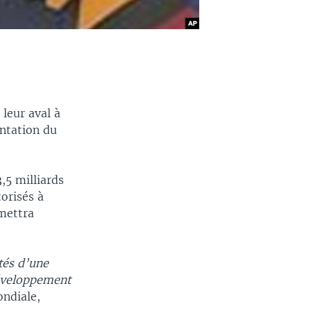
leur aval à
entation du
,5 milliards
orisés à
rmettra
tés d’une
développement
ndiale,