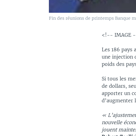
Fin des réunions de printemps Banque m
<!-- IMAGE 
Les 186 pays 
une injection 
poids des pay
Si tous les m
de dollars, se
apporter un c
d’augmenter l
« L’ajustement
nouvelle écon
jouent mainten