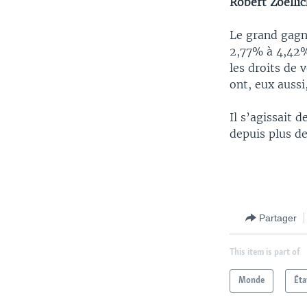
Robert Zoellic
Le grand gagna
2,77% à 4,42%
les droits de 
ont, eux aussi
Il s’agissait
depuis plus de
Partager
This item is part of
Monde
Éta