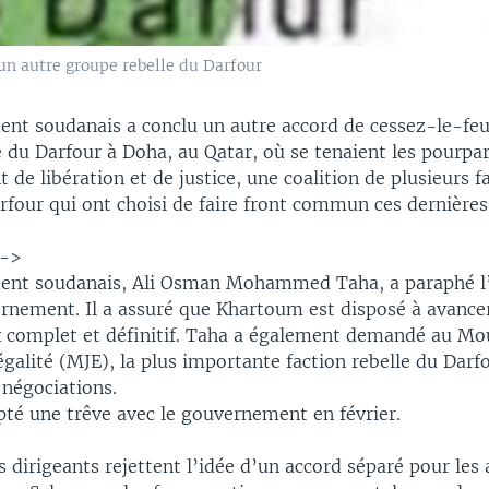
un autre groupe rebelle du Darfour
nt soudanais a conclu un autre accord de cessez-le-feu
 du Darfour à Doha, au Qatar, où se tenaient les pourparle
e libération et de justice, une coalition de plusieurs f
rfour qui ont choisi de faire front commun ces dernière
-->
dent soudanais, Ali Osman Mohammed Taha, a paraphé l
nement. Il a assuré que Khartoum est disposé à avance
x complet et définitif. Taha a également demandé au M
l’égalité (MJE), la plus importante faction rebelle du Darf
 négociations.
pté une trêve avec le gouvernement en février.
 dirigeants rejettent l’idée d’un accord séparé pour les 