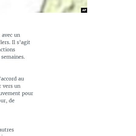
 avec un
rs. Il s’agit
actions
s semaines.
’accord au
r vers un
ouvement pour
our, de
autres