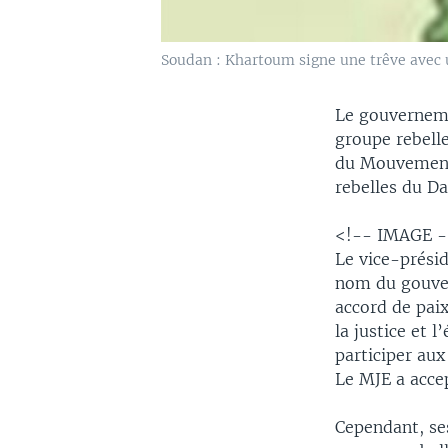
Soudan : Khartoum signe une trêve avec 
Le gouverneme
groupe rebelle
du Mouvement d
rebelles du Da
<!-- IMAGE 
Le vice-prési
nom du gouver
accord de pai
la justice et 
participer aux
Le MJE a acce
Cependant, ses