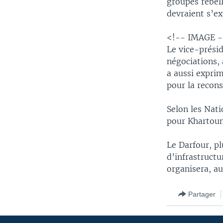
groupes rebel
devraient s’ex
<!-- IMAGE 
Le vice-présid
négociations, 
a aussi exprim
pour la recons
Selon les Nati
pour Khartoum,
Le Darfour, pl
d’infrastructu
organisera, au
Partager
Apprenez L'anglais