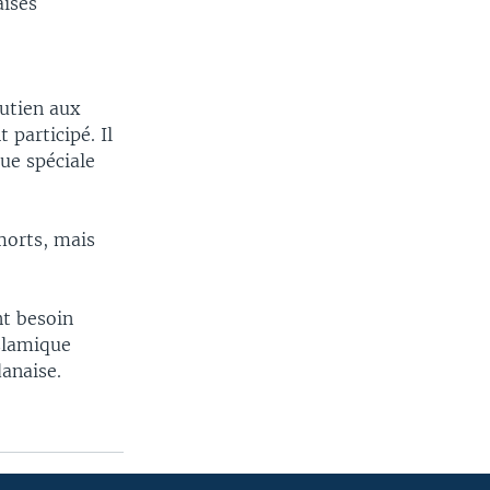
aises
outien aux
participé. Il
ue spéciale
 morts, mais
nt besoin
islamique
danaise.