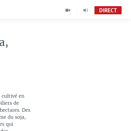
DIRECT
a,
 cultivé en
iliers de
'hectares. Des
me du soja,
es qui