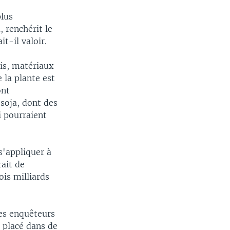
plus
, renchérit le
t-il valoir.
pis, matériaux
 la plante est
ont
soja, dont des
i pourraient
s'appliquer à
rait de
ois milliards
les enquêteurs
 placé dans de