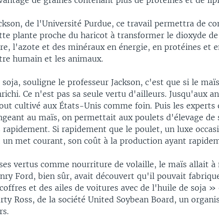
antage de graines contenant plus de protéines et de lip
ckson, de l'Université Purdue, ce travail permettra de c
tte plante proche du haricot à transformer le dioxyde de
ère, l'azote et des minéraux en énergie, en protéines et 
être humain et les animaux.
soja, souligne le professeur Jackson, c'est que si le maïs
enrichi. Ce n'est pas sa seule vertu d'ailleurs. Jusqu'aux a
tout cultivé aux États-Unis comme foin. Puis les experts
ngeant au maïs, on permettait aux poulets d'élevage de 
 rapidement. Si rapidement que le poulet, un luxe occas
t un met courant, son coût à la production ayant rapide
es vertus comme nourriture de volaille, le maïs allait 
ry Ford, bien sûr, avait découvert qu'il pouvait fabriqu
coffres et des ailes de voitures avec de l'huile de soja »
rty Ross, de la société United Soybean Board, un organi
rs.