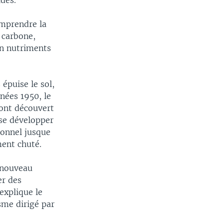
ides.
omprendre la
 carbone,
en nutriments
 épuise le sol,
nnées 1950, le
 ont découvert
se développer
ionnel jusque
ment chuté.
à nouveau
er des
 explique le
sme dirigé par