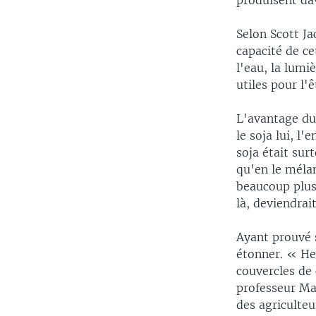
produisent dav
Selon Scott Ja
capacité de ce
l'eau, la lumi
utiles pour l'
L'avantage du 
le soja lui, l'
soja était sur
qu'en le méla
beaucoup plus
là, deviendrai
Ayant prouvé s
étonner. « Hen
couvercles de 
professeur Ma
des agriculteu