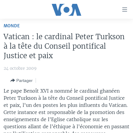
Liens
d'accessibilité
Menu
MONDE
principal
À LA UNE
Vatican : le cardinal Peter Turkson
Retour
TV
AFRIQUE
à
à la tête du Conseil pontifical
la
RADIO
ÉTATS-UNIS
LE MONDE AUJOURD'HUI
Justice et paix
navigation
AUTRES LANGUES
MONDE
VOA60 AFRIQUE
LE MONDE AUJOURD'HUI
principale
24 octobre 2009
Retour
SPORT
WASHINGTON FORUM
À VOTRE AVIS
BAMBARA
à
Apprenez L'anglais
Partager
CORRESPONDANT VOA
VOTRE SANTÉ VOTRE AVENIR
FULFULDE
la
Le pape Benoît XVI a nommé le cardinal ghanéen
recherche
SUIVEZ-NOUS
FOCUS SAHEL
LE MONDE AU FÉMININ
LINGALA
Peter Turkson à la tête du Conseil pontifical Justice
et paix, l’un des postes les plus influents du Vatican.
REPORTAGES
L'AMÉRIQUE ET VOUS
SANGO
Cette instance est responsable de la promotion des
VOUS + NOUS
DIALOGUE DES RELIGIONS
enseignements de l’Eglise catholique sur les
Langues
questions allant de l’éthique à l’économie en passant
CARNET DE SANTÉ
RM SHOW