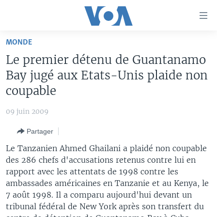
Liens
d'accessibilité
Menu
MONDE
principal
À LA UNE
Le premier détenu de Guantanamo
Retour
TV
AFRIQUE
à
Bay jugé aux Etats-Unis plaide non
la
RADIO
ÉTATS-UNIS
LE MONDE AUJOURD'HUI
coupable
navigation
AUTRES LANGUES
MONDE
VOA60 AFRIQUE
LE MONDE AUJOURD'HUI
principale
09 juin 2009
Retour
SPORT
WASHINGTON FORUM
À VOTRE AVIS
BAMBARA
à
Apprenez L'anglais
Partager
CORRESPONDANT VOA
VOTRE SANTÉ VOTRE AVENIR
FULFULDE
la
Le Tanzanien Ahmed Ghailani a plaidé non coupable
recherche
SUIVEZ-NOUS
FOCUS SAHEL
LE MONDE AU FÉMININ
LINGALA
des 286 chefs d'accusations retenus contre lui en
rapport avec les attentats de 1998 contre les
REPORTAGES
L'AMÉRIQUE ET VOUS
SANGO
ambassades américaines en Tanzanie et au Kenya, le
VOUS + NOUS
DIALOGUE DES RELIGIONS
7 août 1998. Il a comparu aujourd'hui devant un
Langues
tribunal fédéral de New York après son transfert du
CARNET DE SANTÉ
RM SHOW