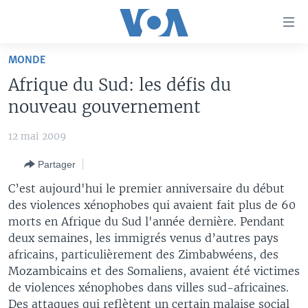
Liens
d'accessibilité
Menu
MONDE
principal
À LA UNE
Afrique du Sud: les défis du
Retour
TV
AFRIQUE
à
nouveau gouvernement
la
RADIO
ÉTATS-UNIS
LE MONDE AUJOURD'HUI
navigation
12 mai 2009
AUTRES LANGUES
MONDE
VOA60 AFRIQUE
LE MONDE AUJOURD'HUI
principale
Partager
Retour
SPORT
WASHINGTON FORUM
À VOTRE AVIS
BAMBARA
à
Apprenez L'anglais
C’est aujourd'hui le premier anniversaire du début
CORRESPONDANT VOA
VOTRE SANTÉ VOTRE AVENIR
FULFULDE
la
des violences xénophobes qui avaient fait plus de 60
recherche
morts en Afrique du Sud l'année dernière. Pendant
SUIVEZ-NOUS
FOCUS SAHEL
LE MONDE AU FÉMININ
LINGALA
deux semaines, les immigrés venus d’autres pays
REPORTAGES
L'AMÉRIQUE ET VOUS
SANGO
africains, particulièrement des Zimbabwéens, des
Mozambicains et des Somaliens, avaient été victimes
VOUS + NOUS
DIALOGUE DES RELIGIONS
Langues
de violences xénophobes dans villes sud-africaines.
CARNET DE SANTÉ
RM SHOW
Des attaques qui reflètent un certain malaise social