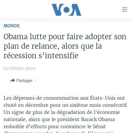
Liens
d'accessibilité
Menu
MONDE
principal
À LA UNE
Obama lutte pour faire adopter son
Retour
TV
AFRIQUE
à
plan de relance, alors que la
la
RADIO
ÉTATS-UNIS
LE MONDE AUJOURD'HUI
récession s’intensifie
navigation
AUTRES LANGUES
MONDE
VOA60 AFRIQUE
LE MONDE AUJOURD'HUI
principale
02 février 2009
Retour
SPORT
WASHINGTON FORUM
À VOTRE AVIS
BAMBARA
à
Apprenez L'anglais
Partager
CORRESPONDANT VOA
VOTRE SANTÉ VOTRE AVENIR
FULFULDE
la
recherche
SUIVEZ-NOUS
FOCUS SAHEL
LE MONDE AU FÉMININ
LINGALA
Les dépenses de consommation aux États-Unis ont
chuté en décembre pour un sixième mois consécutif.
REPORTAGES
L'AMÉRIQUE ET VOUS
SANGO
Un signe de plus de la dégradation de l’économie
VOUS + NOUS
DIALOGUE DES RELIGIONS
nationale, alors que le président Barack Obama
Langues
redouble d’efforts pour convaincre le Sénat
CARNET DE SANTÉ
RM SHOW