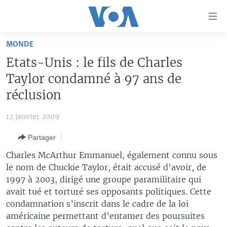
Liens
d'accessibilité
Menu
MONDE
principal
À LA UNE
Etats-Unis : le fils de Charles
Retour
TV
AFRIQUE
à
Taylor condamné à 97 ans de
la
RADIO
ÉTATS-UNIS
LE MONDE AUJOURD'HUI
réclusion
navigation
AUTRES LANGUES
MONDE
VOA60 AFRIQUE
LE MONDE AUJOURD'HUI
principale
12 janvier 2009
Retour
SPORT
WASHINGTON FORUM
À VOTRE AVIS
BAMBARA
à
Apprenez L'anglais
Partager
CORRESPONDANT VOA
VOTRE SANTÉ VOTRE AVENIR
FULFULDE
la
Charles McArthur Emmanuel, également connu sous
recherche
SUIVEZ-NOUS
FOCUS SAHEL
LE MONDE AU FÉMININ
LINGALA
le nom de Chuckie Taylor, était accusé d’avoir, de
1997 à 2003, dirigé une groupe paramilitaire qui
REPORTAGES
L'AMÉRIQUE ET VOUS
SANGO
avait tué et torturé ses opposants politiques. Cette
VOUS + NOUS
DIALOGUE DES RELIGIONS
condamnation s’inscrit dans le cadre de la loi
Langues
américaine permettant d’entamer des poursuites
CARNET DE SANTÉ
RM SHOW