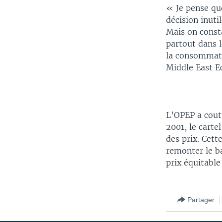
« Je pense qu
décision inuti
Mais on const
partout dans l
la consommati
Middle East E
L’OPEP a cout
2001, le carte
des prix. Cett
remonter le ba
prix équitabl
Partager