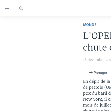
Liens
d'accessibilité
Recherche
Menu
À LA UNE
principal
MONDE
Retour
TV
AFRIQUE
L'OPEP
à
RADIO
ÉTATS-UNIS
LE MONDE AUJOURD'HUI
la
chute 
navigation
AUTRES LANGUES
MONDE
VOA60 AFRIQUE
LE MONDE AUJOURD'HUI
principale
SPORT
WASHINGTON FORUM
À VOTRE AVIS
BAMBARA
18 décembre 20
Retour
à
CORRESPONDANT VOA
VOTRE SANTÉ VOTRE AVENIR
FULFULDE
la
Partager
FOCUS SAHEL
LE MONDE AU FÉMININ
LINGALA
recherche
En dépit de l
REPORTAGES
L'AMÉRIQUE ET VOUS
SANGO
de pétrole (OP
prix du baril 
VOUS + NOUS
DIALOGUE DES RELIGIONS
New York, il e
CARNET DE SANTÉ
RM SHOW
mois de juille