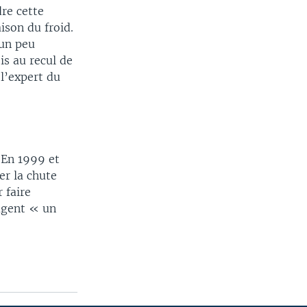
re cette
ison du froid.
 un peu
is au recul de
l’expert du
 En 1999 et
er la chute
 faire
jugent « un