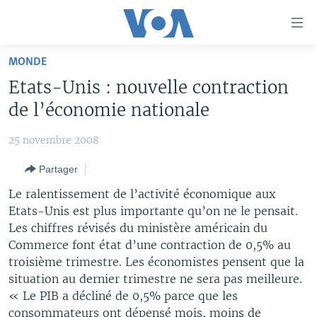
Liens
d'accessibilité
Menu
MONDE
principal
À LA UNE
Etats-Unis : nouvelle contraction
Retour
TV
AFRIQUE
à
de l’économie nationale
la
RADIO
ÉTATS-UNIS
LE MONDE AUJOURD'HUI
navigation
25 novembre 2008
AUTRES LANGUES
MONDE
VOA60 AFRIQUE
LE MONDE AUJOURD'HUI
principale
Partager
Retour
SPORT
WASHINGTON FORUM
À VOTRE AVIS
BAMBARA
à
Apprenez L'anglais
Le ralentissement de l’activité économique aux
CORRESPONDANT VOA
VOTRE SANTÉ VOTRE AVENIR
FULFULDE
la
Etats-Unis est plus importante qu’on ne le pensait.
recherche
Les chiffres révisés du ministère américain du
SUIVEZ-NOUS
FOCUS SAHEL
LE MONDE AU FÉMININ
LINGALA
Commerce font état d’une contraction de 0,5% au
REPORTAGES
L'AMÉRIQUE ET VOUS
SANGO
troisième trimestre. Les économistes pensent que la
situation au dernier trimestre ne sera pas meilleure.
VOUS + NOUS
DIALOGUE DES RELIGIONS
Langues
« Le PIB a décliné de 0,5% parce que les
CARNET DE SANTÉ
RM SHOW
consommateurs ont dépensé mois, moins de