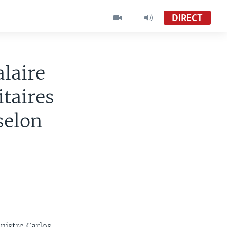
DIRECT
alaire
itaires
selon
nistre Carlos