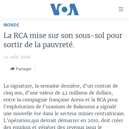
Liens
d'accessibilité
Menu
MONDE
principal
À LA UNE
La RCA mise sur son sous-sol pour
Retour
TV
AFRIQUE
à
sortir de la pauvreté.
la
RADIO
ÉTATS-UNIS
LE MONDE AUJOURD'HUI
navigation
04 août 2008
AUTRES LANGUES
MONDE
VOA60 AFRIQUE
LE MONDE AUJOURD'HUI
principale
Partager
Retour
SPORT
WASHINGTON FORUM
À VOTRE AVIS
BAMBARA
à
Apprenez L'anglais
CORRESPONDANT VOA
VOTRE SANTÉ VOTRE AVENIR
FULFULDE
la
La signature, la semaine dernière, d’un contrat de
recherche
cinq ans, d’une valeur de 42 millions de dollars,
SUIVEZ-NOUS
FOCUS SAHEL
LE MONDE AU FÉMININ
LINGALA
entre la compagnie française Areva et la RCA pour
REPORTAGES
L'AMÉRIQUE ET VOUS
SANGO
l’exploitation de l’uranium de Bakouma a signalé
une nouvelle ère dans le secteur minier centrafricain.
VOUS + NOUS
DIALOGUE DES RELIGIONS
Langues
L’opération,qui devrait démarrer en 2010, doit créer
CARNET DE SANTÉ
RM SHOW
des emplois et générer des revenus pour le