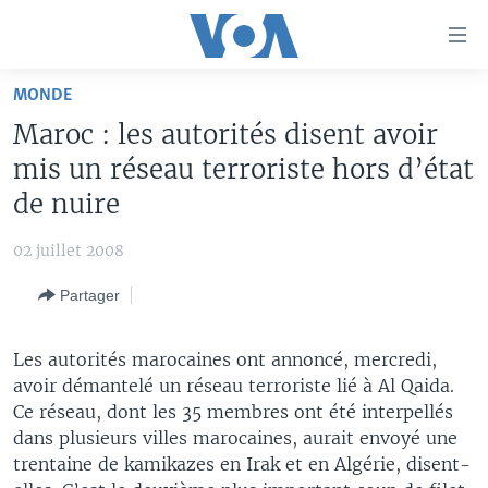
Liens
d'accessibilité
Menu
MONDE
principal
À LA UNE
Maroc : les autorités disent avoir
Retour
TV
AFRIQUE
à
mis un réseau terroriste hors d’état
la
RADIO
ÉTATS-UNIS
LE MONDE AUJOURD'HUI
de nuire
navigation
AUTRES LANGUES
MONDE
VOA60 AFRIQUE
LE MONDE AUJOURD'HUI
principale
02 juillet 2008
Retour
SPORT
WASHINGTON FORUM
À VOTRE AVIS
BAMBARA
à
Apprenez L'anglais
Partager
CORRESPONDANT VOA
VOTRE SANTÉ VOTRE AVENIR
FULFULDE
la
recherche
SUIVEZ-NOUS
FOCUS SAHEL
LE MONDE AU FÉMININ
LINGALA
Les autorités marocaines ont annoncé, mercredi,
avoir démantelé un réseau terroriste lié à Al Qaida.
REPORTAGES
L'AMÉRIQUE ET VOUS
SANGO
Ce réseau, dont les 35 membres ont été interpellés
VOUS + NOUS
DIALOGUE DES RELIGIONS
dans plusieurs villes marocaines, aurait envoyé une
Langues
trentaine de kamikazes en Irak et en Algérie, disent-
CARNET DE SANTÉ
RM SHOW