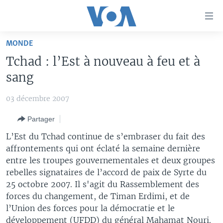
Liens
d'accessibilité
Menu
MONDE
principal
À LA UNE
Tchad : l’Est à nouveau à feu et à
Retour
TV
AFRIQUE
à
sang
la
RADIO
ÉTATS-UNIS
LE MONDE AUJOURD'HUI
navigation
03 décembre 2007
AUTRES LANGUES
MONDE
VOA60 AFRIQUE
LE MONDE AUJOURD'HUI
principale
Partager
Retour
SPORT
WASHINGTON FORUM
À VOTRE AVIS
BAMBARA
à
Apprenez L'anglais
L’Est du Tchad continue de s’embraser du fait des
CORRESPONDANT VOA
VOTRE SANTÉ VOTRE AVENIR
FULFULDE
la
affrontements qui ont éclaté la semaine dernière
recherche
entre les troupes gouvernementales et deux groupes
SUIVEZ-NOUS
FOCUS SAHEL
LE MONDE AU FÉMININ
LINGALA
rebelles signataires de l’accord de paix de Syrte du
REPORTAGES
L'AMÉRIQUE ET VOUS
SANGO
25 octobre 2007. Il s'agit du Rassemblement des
forces du changement, de Timan Erdimi, et de
VOUS + NOUS
DIALOGUE DES RELIGIONS
Langues
l’Union des forces pour la démocratie et le
CARNET DE SANTÉ
RM SHOW
développement (UFDD) du général Mahamat Nouri.