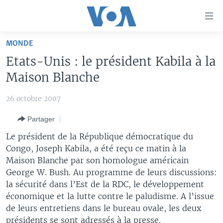
Liens
d'accessibilité
Menu
MONDE
principal
À LA UNE
Etats-Unis : le président Kabila à la
Retour
TV
AFRIQUE
à
Maison Blanche
la
RADIO
ÉTATS-UNIS
LE MONDE AUJOURD'HUI
navigation
26 octobre 2007
AUTRES LANGUES
MONDE
VOA60 AFRIQUE
LE MONDE AUJOURD'HUI
principale
Partager
Retour
SPORT
WASHINGTON FORUM
À VOTRE AVIS
BAMBARA
à
Apprenez L'anglais
Le président de la République démocratique du
CORRESPONDANT VOA
VOTRE SANTÉ VOTRE AVENIR
FULFULDE
la
Congo, Joseph Kabila, a été reçu ce matin à la
recherche
Maison Blanche par son homologue américain
SUIVEZ-NOUS
FOCUS SAHEL
LE MONDE AU FÉMININ
LINGALA
George W. Bush. Au programme de leurs discussions:
REPORTAGES
L'AMÉRIQUE ET VOUS
SANGO
la sécurité dans l’Est de la RDC, le développement
économique et la lutte contre le paludisme. A l’issue
VOUS + NOUS
DIALOGUE DES RELIGIONS
Langues
de leurs entretiens dans le bureau ovale, les deux
CARNET DE SANTÉ
RM SHOW
présidents se sont adressés à la presse.