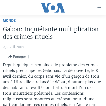
Liens
d'accessibilité
Menu
MONDE
principal
À LA UNE
Gabon: Inquiétante multiplication
Retour
TV
AFRIQUE
à
des crimes rituels
la
RADIO
ÉTATS-UNIS
LE MONDE AUJOURD'HUI
navigation
23 avril 2007
AUTRES LANGUES
MONDE
VOA60 AFRIQUE
LE MONDE AUJOURD'HUI
principale
Partager
Retour
SPORT
WASHINGTON FORUM
À VOTRE AVIS
BAMBARA
à
Apprenez L'anglais
Depuis quelques semaines, le problème des crimes
CORRESPONDANT VOA
VOTRE SANTÉ VOTRE AVENIR
FULFULDE
la
rituels préoccupe les Gabonais. La découverte, le 8
recherche
avril dernier, du corps sans vie d’un garçon de trois
SUIVEZ-NOUS
FOCUS SAHEL
LE MONDE AU FÉMININ
LINGALA
ans à Libreville a relancé le débat, d’autant plus que
REPORTAGES
L'AMÉRIQUE ET VOUS
SANGO
des habitants révoltés ont battu à mort l’un des
trois meurtriers présumés. Les confessions
VOUS + NOUS
DIALOGUE DES RELIGIONS
Langues
religieuses sont montées au créneau pour, d’une
CARNET DE SANTÉ
RM SHOW
part condamner ces crimes rituels, et d’autre part