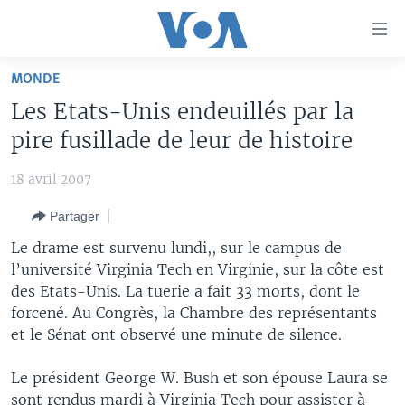
Liens
d'accessibilité
Menu
MONDE
principal
À LA UNE
Les Etats-Unis endeuillés par la
Retour
TV
AFRIQUE
à
pire fusillade de leur de histoire
la
RADIO
ÉTATS-UNIS
LE MONDE AUJOURD'HUI
navigation
18 avril 2007
AUTRES LANGUES
MONDE
VOA60 AFRIQUE
LE MONDE AUJOURD'HUI
principale
Partager
Retour
SPORT
WASHINGTON FORUM
À VOTRE AVIS
BAMBARA
à
Apprenez L'anglais
Le drame est survenu lundi,, sur le campus de
CORRESPONDANT VOA
VOTRE SANTÉ VOTRE AVENIR
FULFULDE
la
l’université Virginia Tech en Virginie, sur la côte est
recherche
des Etats-Unis. La tuerie a fait 33 morts, dont le
SUIVEZ-NOUS
FOCUS SAHEL
LE MONDE AU FÉMININ
LINGALA
forcené. Au Congrès, la Chambre des représentants
REPORTAGES
L'AMÉRIQUE ET VOUS
SANGO
et le Sénat ont observé une minute de silence.
VOUS + NOUS
DIALOGUE DES RELIGIONS
Langues
Le président George W. Bush et son épouse Laura se
CARNET DE SANTÉ
RM SHOW
sont rendus mardi à Virginia Tech pour assister à