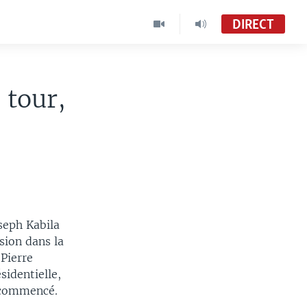
DIRECT
 tour,
seph Kabila
sion dans la
-Pierre
sidentielle,
t commencé.