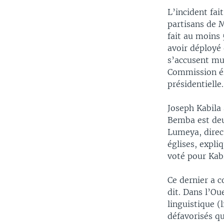
L’incident fai
partisans de 
fait au moins
avoir déployé
s’accusent mut
Commission éle
présidentielle.
Joseph Kabila
Bemba est deu
Lumeya, direc
églises, expli
voté pour Kabi
Ce dernier a c
dit. Dans l’Ou
linguistique (
défavorisés q