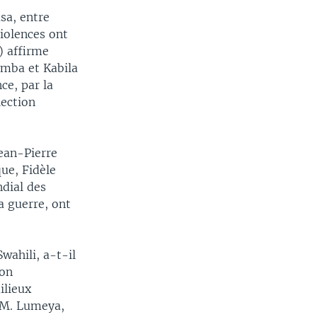
sa, entre
iolences ont
) affirme
emba et Kabila
ce, par la
lection
ean-Pierre
ue, Fidèle
dial des
a guerre, ont
wahili, a-t-il
ion
ilieux
 M. Lumeya,