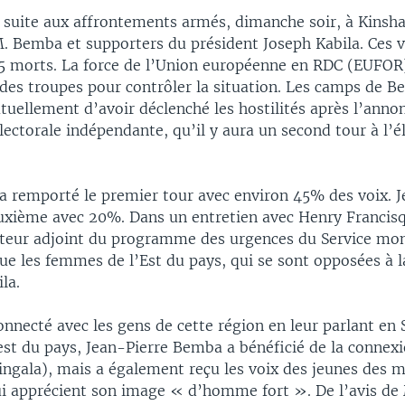
t suite aux affrontements armés, dimanche soir, à Kinsha
M. Bemba et supporters du président Joseph Kabila. Ces v
 5 morts. La force de l’Union européenne en RDC (EUFOR
 des troupes pour contrôler la situation. Les camps de B
uellement d’avoir déclenché les hostilités après l’annon
ctorale indépendante, qu’il y aura un second tour à l’é
 a remporté le premier tour avec environ 45% des voix. J
xième avec 20%. Dans un entretien avec Henry Francisq
teur adjoint du programme des urgences du Service mon
que les femmes de l’Est du pays, qui se sont opposées à l
la.
onnecté avec les gens de cette région en leur parlant en S
est du pays, Jean-Pierre Bemba a bénéficié de la connex
lingala), mais a également reçu les voix des jeunes des m
ui apprécient son image « d’homme fort ». De l’avis de