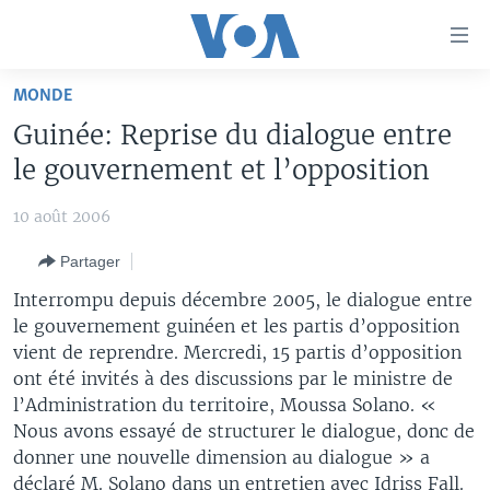
Liens
d'accessibilité
Menu
MONDE
principal
À LA UNE
Guinée: Reprise du dialogue entre
Retour
TV
AFRIQUE
à
le gouvernement et l’opposition
la
RADIO
ÉTATS-UNIS
LE MONDE AUJOURD'HUI
navigation
10 août 2006
AUTRES LANGUES
MONDE
VOA60 AFRIQUE
LE MONDE AUJOURD'HUI
principale
Partager
Retour
SPORT
WASHINGTON FORUM
À VOTRE AVIS
BAMBARA
à
Apprenez L'anglais
Interrompu depuis décembre 2005, le dialogue entre
CORRESPONDANT VOA
VOTRE SANTÉ VOTRE AVENIR
FULFULDE
la
le gouvernement guinéen et les partis d’opposition
recherche
vient de reprendre. Mercredi, 15 partis d’opposition
SUIVEZ-NOUS
FOCUS SAHEL
LE MONDE AU FÉMININ
LINGALA
ont été invités à des discussions par le ministre de
REPORTAGES
L'AMÉRIQUE ET VOUS
SANGO
l’Administration du territoire, Moussa Solano. «
Nous avons essayé de structurer le dialogue, donc de
VOUS + NOUS
DIALOGUE DES RELIGIONS
Langues
donner une nouvelle dimension au dialogue » a
CARNET DE SANTÉ
RM SHOW
déclaré M. Solano dans un entretien avec Idriss Fall.