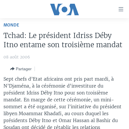
Liens
d'accessibilité
Menu
MONDE
principal
À LA UNE
Tchad: Le président Idriss Déby
Retour
TV
AFRIQUE
à
Itno entame son troisième mandat
la
RADIO
ÉTATS-UNIS
LE MONDE AUJOURD'HUI
navigation
08 août 2006
AUTRES LANGUES
MONDE
VOA60 AFRIQUE
LE MONDE AUJOURD'HUI
principale
Partager
Retour
SPORT
WASHINGTON FORUM
À VOTRE AVIS
BAMBARA
à
Apprenez L'anglais
Sept chefs d’Etat africains ont pris part mardi, à
CORRESPONDANT VOA
VOTRE SANTÉ VOTRE AVENIR
FULFULDE
la
N’Djaména, à la cérémonie d’investiture du
recherche
président Idriss Déby Itno pour son troisième
SUIVEZ-NOUS
FOCUS SAHEL
LE MONDE AU FÉMININ
LINGALA
mandat. En marge de cette cérémonie, un mini-
REPORTAGES
L'AMÉRIQUE ET VOUS
SANGO
sommet a été organisé, sur l’initiative du président
libyen Moammar Khadafi, au cours duquel les
VOUS + NOUS
DIALOGUE DES RELIGIONS
Langues
présidents Déby Itno et Omar Hassan al Bashir du
CARNET DE SANTÉ
RM SHOW
Soudan ont décidé de rétablir les relations