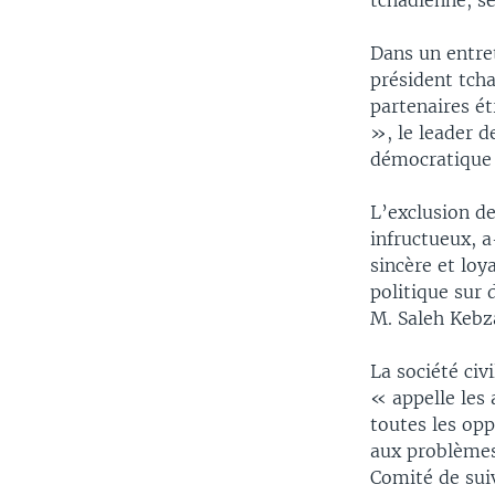
tchadienne, se
Dans un entret
président tcha
partenaires é
», le leader d
démocratique 
L’exclusion de
infructueux, a
sincère et loy
politique sur 
M. Saleh Kebz
La société ci
« appelle les
toutes les opp
aux problèmes
Comité de suiv