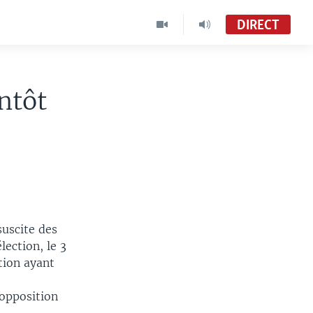
DIRECT
ntôt
suscite des
lection, le 3
tion ayant
’opposition