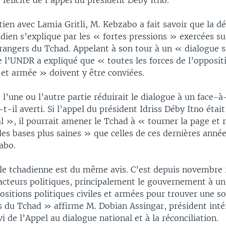
 félicite de l’appel du président Déby Itno.
ien avec Lamia Gritli, M. Kebzabo a fait savoir que la dé
dien s’explique par les « fortes pressions » exercées sur
trangers du Tchad. Appelant à son tour à un « dialogue s
e l’UNDR a expliqué que « toutes les forces de l’opposit
et armée » doivent y être conviées.
 l’une ou l’autre partie réduirait le dialogue à un face-à
-t-il averti. Si l’appel du président Idriss Déby Itno éta
al », il pourrait amener le Tchad à « tourner la page et r
des bases plus saines » que celles de ces dernières année
abo.
vile tchadienne est du même avis. C’est depuis novembre 
 acteurs politiques, principalement le gouvernement à un
ositions politiques civiles et armées pour trouver une s
 du Tchad » affirme M. Dobian Assingar, président inté
i de l’Appel au dialogue national et à la réconciliation.