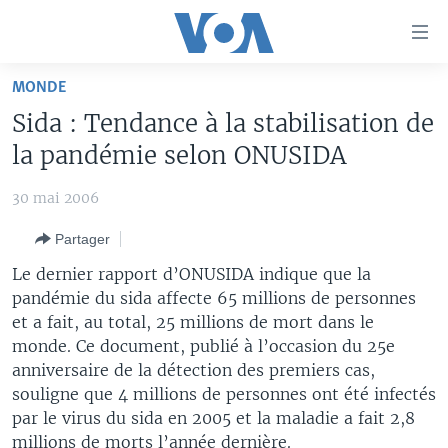
Liens
d'accessibilité
Menu
MONDE
principal
À LA UNE
Sida : Tendance à la stabilisation de
Retour
TV
AFRIQUE
à
la pandémie selon ONUSIDA
la
RADIO
ÉTATS-UNIS
LE MONDE AUJOURD'HUI
navigation
30 mai 2006
AUTRES LANGUES
MONDE
VOA60 AFRIQUE
LE MONDE AUJOURD'HUI
principale
Partager
Retour
SPORT
WASHINGTON FORUM
À VOTRE AVIS
BAMBARA
à
Apprenez L'anglais
Le dernier rapport d’ONUSIDA indique que la
CORRESPONDANT VOA
VOTRE SANTÉ VOTRE AVENIR
FULFULDE
la
pandémie du sida affecte 65 millions de personnes
recherche
et a fait, au total, 25 millions de mort dans le
SUIVEZ-NOUS
FOCUS SAHEL
LE MONDE AU FÉMININ
LINGALA
monde. Ce document, publié à l’occasion du 25e
REPORTAGES
L'AMÉRIQUE ET VOUS
SANGO
anniversaire de la détection des premiers cas,
souligne que 4 millions de personnes ont été infectés
VOUS + NOUS
DIALOGUE DES RELIGIONS
Langues
par le virus du sida en 2005 et la maladie a fait 2,8
CARNET DE SANTÉ
RM SHOW
millions de morts l’année dernière.