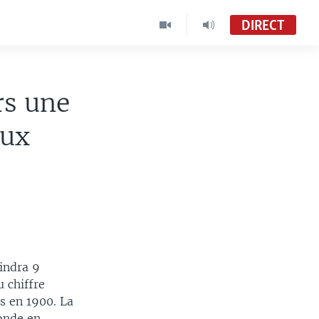
DIRECT
rs une
aux
indra 9
 chiffre
és en 1900. La
onde en