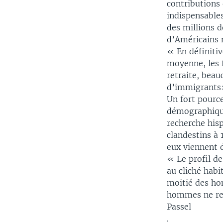
contribution
indispensables
des millions 
d’Américains n
« En définitiv
moyenne, les 
retraite, beau
d’immigrants»
Un fort pourc
démographique
recherche hisp
clandestins à 
eux viennent 
« Le profil de
au cliché habi
moitié des ho
hommes ne rep
Passel
.