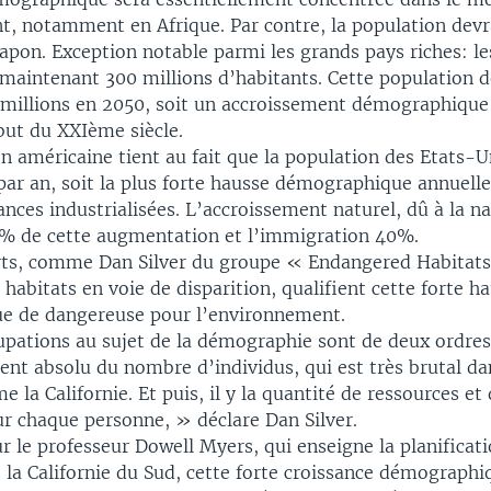
, notamment en Afrique. Par contre, la population devra
apon. Exception notable parmi les grands pays riches: l
maintenant 300 millions d’habitants. Cette population d
 millions en 2050, soit un accroissement démographique 
but du XXIème siècle.
on américaine tient au fait que la population des Etats
par an, soit la plus forte hausse démographique annuelle
nces industrialisées. L’accroissement naturel, dû à la na
% de cette augmentation et l’immigration 40%.
rts, comme Dan Silver du groupe « Endangered Habitat
 habitats en voie de disparition, qualifient cette forte h
e de dangereuse pour l’environnement.
pations au sujet de la démographie sont de deux ordres.
ent absolu du nombre d’individus, qui est très brutal da
 la Californie. Et puis, il y la quantité de ressources et 
ur chaque personne, » déclare Dan Silver.
r le professeur Dowell Myers, qui enseigne la planificati
e la Californie du Sud, cette forte croissance démographiq