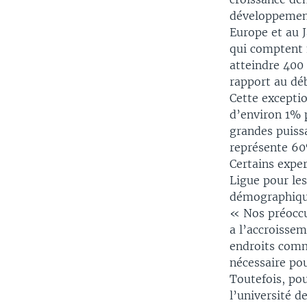
développement
Europe et au J
qui comptent 
atteindre 400
rapport au dé
Cette excepti
d’environ 1% 
grandes puissa
représente 60
Certains expe
Ligue pour les
démographiqu
« Nos préoccu
a l’accroissem
endroits comme
nécessaire po
Toutefois, pou
l’université d