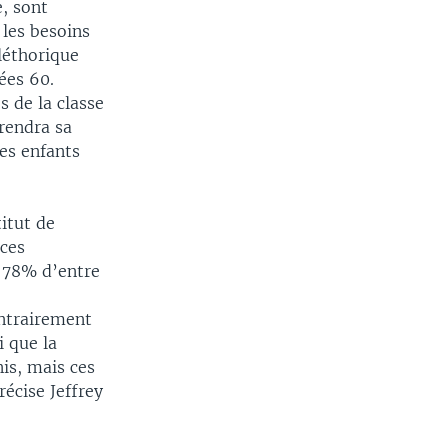
, sont
 les besoins
léthorique
ées 60.
s de la classe
rendra sa
des enfants
itut de
 ces
. 78% d’entre
ontrairement
i que la
is, mais ces
écise Jeffrey