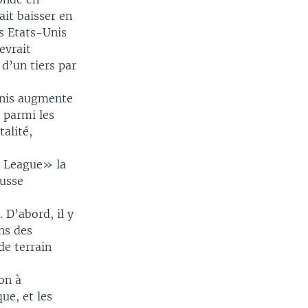
it baisser en
es Etats-Unis
evrait
d’un tiers par
-Unis augmente
 parmi les
talité,
s League» la
ausse
 D’abord, il y
ns des
de terrain
on à
ue, et les