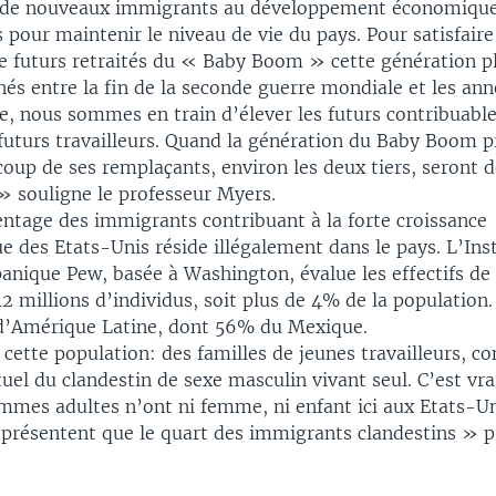
s de nouveaux immigrants au développement économique
 pour maintenir le niveau de vie du pays. Pour satisfaire
de futurs retraités du « Baby Boom » cette génération p
és entre la fin de la seconde guerre mondiale et les ann
e, nous sommes en train d’élever les futurs contribuable
futurs travailleurs. Quand la génération du Baby Boom p
coup de ses remplaçants, environ les deux tiers, seront 
 souligne le professeur Myers.
entage des immigrants contribuant à la forte croissance
 des Etats-Unis réside illégalement dans le pays. L’Inst
anique Pew, basée à Washington, évalue les effectifs de
12 millions d’individus, soit plus de 4% de la population
d’Amérique Latine, dont 56% du Mexique.
 cette population: des familles de jeunes travailleurs, c
tuel du clandestin de sexe masculin vivant seul. C’est vra
mmes adultes n’ont ni femme, ni enfant ici aux Etats-Un
résentent que le quart des immigrants clandestins » pr