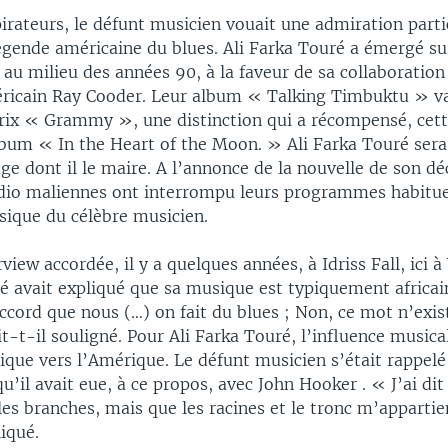
irateurs, le défunt musicien vouait une admiration parti
égende américaine du blues. Ali Farka Touré a émergé su
 au milieu des années 90, à la faveur de sa collaboration
éricain Ray Cooder. Leur album « Talking Timbuktu » v
rix « Grammy », une distinction qui a récompensé, cet
lbum « In the Heart of the Moon. » Ali Farka Touré ser
age dont il le maire. A l’annonce de la nouvelle de son dé
adio maliennes ont interrompu leurs programmes habitue
sique du célèbre musicien.
view accordée, il y a quelques années, à Idriss Fall, ici 
é avait expliqué que sa musique est typiquement africain
ccord que nous (…) on fait du blues ; Non, ce mot n’exis
t-t-il souligné. Pour Ali Farka Touré, l’influence musical
rique vers l’Amérique. Le défunt musicien s’était rappel
u’il avait eue, à ce propos, avec John Hooker . « J’ai dit
t les branches, mais que les racines et le tronc m’appart
liqué.