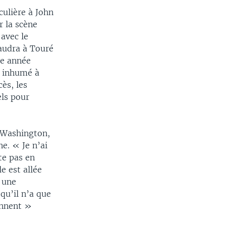
culière à John
r la scène
 avec le
audra à Touré
te année
a inhumé à
cès, les
ls pour
à Washington,
e. « Je n’ai
te pas en
e est allée
é une
 qu’il n’a que
iennent »