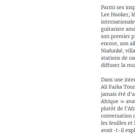
Parmi ses insp
Lee Hooker, l
internationale
guitariste am
son premier p
encore, son a
Niafunké, vill
stations de r
diffuser la mu
Dans une inter
Ali Farka Tour
jamais été d’a
Afrique » avai
plutôt de l’Af
conversation q
les feuilles e
avait-t-il exp